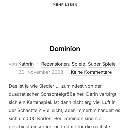
ÜBER „STRATEGIEN FÜR DOMINION
MEHR
LESEN
Dominion
von
Kathrin
Rezensionen
,
Spiele
,
Super Spiele
Veröffentlicht
30. November 2008
Keine Kommentare
am
Das ist ja wie Siedler … zumindest von der
quadratischen Schachtelgröße her. Darin verbirgt
sich ein Kartenspiel. Ist dann nicht arg viel Luft in
der Schachtel? Vielleicht, aber immerhin handelt es
sich um 500 Karten. Bei Dominion sind sie
geschickt einsortiert und damit für die nächste