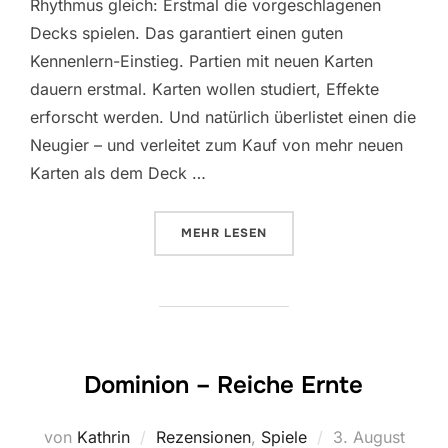
Rhythmus gleich: Erstmal die vorgeschlagenen
Decks spielen. Das garantiert einen guten
Kennenlern-Einstieg. Partien mit neuen Karten
dauern erstmal. Karten wollen studiert, Effekte
erforscht werden. Und natürlich überlistet einen die
Neugier – und verleitet zum Kauf von mehr neuen
Karten als dem Deck …
ÜBER „DOMINION UND (K)EIN EN
MEHR
LESEN
Dominion – Reiche Ernte
Veröffentlicht
von
Kathrin
Rezensionen
,
Spiele
3. August