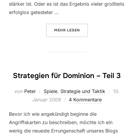
stärker ist. Oder es ist das Ergebnis vieler großteils
erfolglos getesteter …
ÜBER „STRATEGIEN FÜR DOMINIO
MEHR
LESEN
Strategien für Dominion – Teil 3
Veröffent
von
Peter
Spiele
,
Strategie und Taktik
10.
am
Januar 2009
4 Kommentare
Bevor ich wie angekündigt beginne die
Angriffskarten zu beschreiben, möchte ich ein
wenig die neueste Errungenschaft unseres Blogs