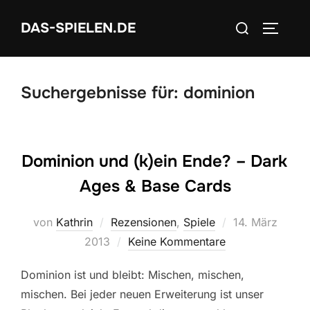
Zum
Suchen
DAS-SPIELEN.DE
Inhalt
SEITEN
nach:
springen
Suchergebnisse für:
dominion
Dominion und (k)ein Ende? – Dark
Ages & Base Cards
Veröffentlicht
von
Kathrin
Rezensionen
,
Spiele
14. März
am
2013
Keine Kommentare
Dominion ist und bleibt: Mischen, mischen,
mischen. Bei jeder neuen Erweiterung ist unser