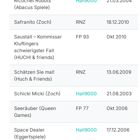
Ricochet Robots
Hall9000
21.03.2004
(Abacus Spiele)
Safranito (Zoch)
RNZ
18.12.2010
Saustall – Kommissar
FP 93
Okt 2010
Kluftingers
schwierigster Fall
(HUCH! & friends)
Schätzen Sie mal!
RNZ
13.06.2009
(Huch & Friends)
Schicki Micki (Zoch)
Hall9000
21.08.2003
Seeräuber (Queen
FP 77
Okt 2006
Games)
Space Dealer
Hall9000
17.12.2006
(Eggertspiele)