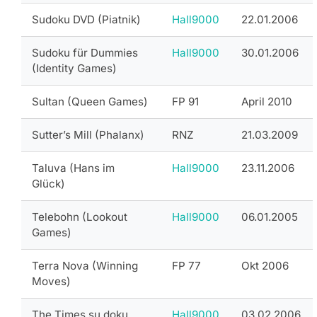
Sudoku DVD (Piatnik)
Hall9000
22.01.2006
Sudoku für Dummies
Hall9000
30.01.2006
(Identity Games)
Sultan (Queen Games)
FP 91
April 2010
Sutter’s Mill (Phalanx)
RNZ
21.03.2009
Taluva (Hans im
Hall9000
23.11.2006
Glück)
Telebohn (Lookout
Hall9000
06.01.2005
Games)
Terra Nova (Winning
FP 77
Okt 2006
Moves)
The Times su doku
Hall9000
03.02.2006