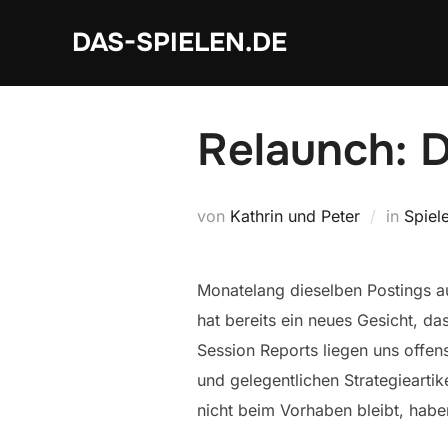
Zum
DAS-SPIELEN.DE
Inhalt
springen
Relaunch: 
von
Kathrin und Peter
in
Spiel
Monatelang dieselben Postings auf
hat bereits ein neues Gesicht, da
Session Reports liegen uns offens
und gelegentlichen Strategiearti
nicht beim Vorhaben bleibt, haben