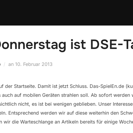
Donnerstag ist DSE-T
Veröffentlicht
e
an
10. Februar 2013
am
 der Startseite. Damit ist jetzt Schluss. Das-SpielEn.de (k
s auch auf mobilen Geräten strahlen soll. Ab sofort werden
ichtlich nicht, es ist bei wenigen geblieben. Unser Interess
keln. Entsprechend werden wir auf diese weiterhin den Schw
 wir die Warteschlange an Artikeln bereits für einige Woche