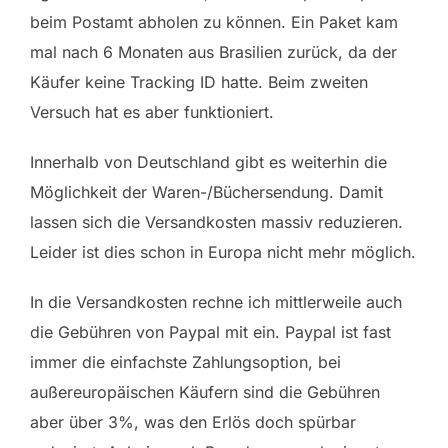
beim Postamt abholen zu können. Ein Paket kam
mal nach 6 Monaten aus Brasilien zurück, da der
Käufer keine Tracking ID hatte. Beim zweiten
Versuch hat es aber funktioniert.
Innerhalb von Deutschland gibt es weiterhin die
Möglichkeit der Waren-/Büchersendung. Damit
lassen sich die Versandkosten massiv reduzieren.
Leider ist dies schon in Europa nicht mehr möglich.
In die Versandkosten rechne ich mittlerweile auch
die Gebühren von Paypal mit ein. Paypal ist fast
immer die einfachste Zahlungsoption, bei
außereuropäischen Käufern sind die Gebühren
aber über 3%, was den Erlös doch spürbar