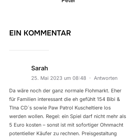
Peter
EIN KOMMENTAR
Sarah
25. Mai 2023 um 08:48
·
Antworten
Da wäre noch der ganz normale Flohmarkt. Eher
für Familien interessant die eh gefühlt 154 Bibi &
TIna CD`s sowie Paw Patrol Kuscheltiere los
werden wollen. Regel: ein Spiel darf nicht mehr als
5 Euro kosten – sonst ist mit sofortiger Ohnmacht
potentieller Käufer zu rechnen. Preisgestaltung