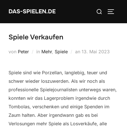
Zum
Suchen
DAS-SPIELEN.DE
Inhalt
SEITEN
nach:
springen
Spiele Verkaufen
Veröffentlicht
von
Peter
in
Mehr
,
Spiele
an
13. Mai 2023
am
Spiele sind wie Porzellan, langlebig, teuer und
schwer wieder loszuwerden. Als wir noch als
professionelle Spielejournalisten unterwegs waren,
konnten wir das Lagerproblem irgendwie durch
Tombolas, verschenken und einige Spenden im
Zaum halten. Aber irgendwann gab es bei
Verlosungen mehr Spiele als Losverkäufe, alle