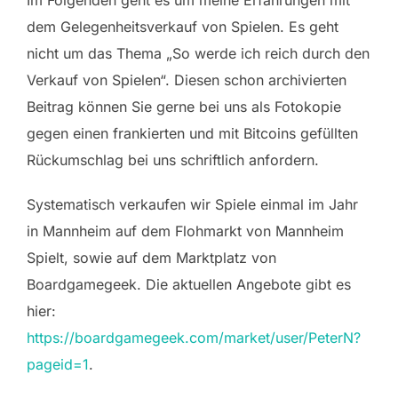
dem Gelegenheitsverkauf von Spielen. Es geht
nicht um das Thema „So werde ich reich durch den
Verkauf von Spielen“. Diesen schon archivierten
Beitrag können Sie gerne bei uns als Fotokopie
gegen einen frankierten und mit Bitcoins gefüllten
Rückumschlag bei uns schriftlich anfordern.
Systematisch verkaufen wir Spiele einmal im Jahr
in Mannheim auf dem Flohmarkt von Mannheim
Spielt, sowie auf dem Marktplatz von
Boardgamegeek. Die aktuellen Angebote gibt es
hier:
https://boardgamegeek.com/market/user/PeterN?
pageid=1
.