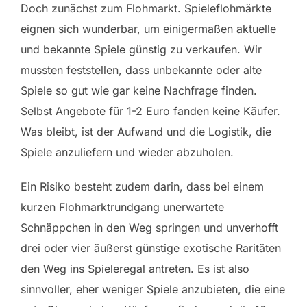
Doch zunächst zum Flohmarkt. Spieleflohmärkte
eignen sich wunderbar, um einigermaßen aktuelle
und bekannte Spiele günstig zu verkaufen. Wir
mussten feststellen, dass unbekannte oder alte
Spiele so gut wie gar keine Nachfrage finden.
Selbst Angebote für 1-2 Euro fanden keine Käufer.
Was bleibt, ist der Aufwand und die Logistik, die
Spiele anzuliefern und wieder abzuholen.
Ein Risiko besteht zudem darin, dass bei einem
kurzen Flohmarktrundgang unerwartete
Schnäppchen in den Weg springen und unverhofft
drei oder vier äußerst günstige exotische Raritäten
den Weg ins Spieleregal antreten. Es ist also
sinnvoller, eher weniger Spiele anzubieten, die eine