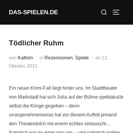
Zum
Suchen
DAS-SPIELEN.DE
Inhalt
SEITEN
nach:
springen
Tödlicher Ruhm
Veröffentlicht
von
Kathrin
in
Rezensionen
,
Spiele
an
22.
am
Oktober 2015
Ein neuer Krimi-Fall liegt hinter uns. Im Stadttheater
von Markstadt hat sich Julia auf der Bühne spektakulär
selbst die Klinge gegeben – denn
unangenehmerweise hat vor diesem Auftritt jemand
den Theaterdolch mit einem echten vertauscht…
Natürlich war es einer von uns – und natürlich wollen