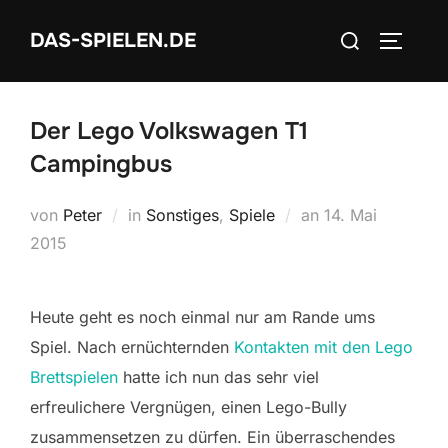
Zum
Suchen
DAS-SPIELEN.DE
Inhalt
SEITEN
nach:
springen
Der Lego Volkswagen T1
Campingbus
Veröffentlicht
von
Peter
in
Sonstiges
,
Spiele
an
14. Mai
am
2015
Heute geht es noch einmal nur am Rande ums
Spiel. Nach ernüchternden
Kontakten mit den Lego
Brettspielen
hatte ich nun das sehr viel
erfreulichere Vergnügen, einen Lego-Bully
zusammensetzen zu dürfen. Ein überraschendes