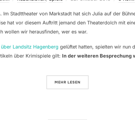
am
ns. Im Stadttheater von Markstadt hat sich Julia auf der Bühn
 hat vor diesem Auftritt jemand den Theaterdolch mit ein
ch wollen wir herausfinden, wer es war.
 über Landsitz Hagenberg
gelüftet hatten, spielten wir nun 
ikeln über Krimispiele gilt:
In der weiteren Besprechung w
ÜBER „TÖDLICHER RUHM“
MEHR
LESEN