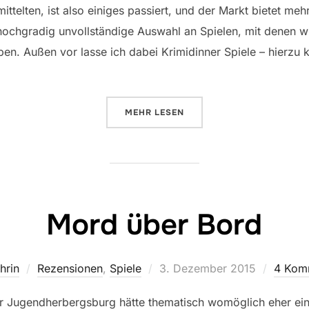
ittelten, ist also einiges passiert, und der Markt bietet meh
 hochgradig unvollständige Auswahl an Spielen, mit denen wi
. Außen vor lasse ich dabei Krimidinner Spiele – hierzu k
ÜBER „KRIMINALISTISCH AUF D
MEHR
LESEN
Mord über Bord
Veröffentlicht
hrin
Rezensionen
,
Spiele
3. Dezember 2015
4 Kom
am
 Jugendherbergsburg hätte thematisch womöglich eher ein Mi