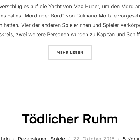
 verschlug es auf die Yacht von Max Huber, um den Mord an
 des Falles „Mord über Bord“ von Culinario Mortale vorgeseh
hatten. Vier der anderen Spielerinnen und Spieler verkörp
kreis, zwei weitere Personen wurden zu Kapitän und Schif
ÜBER „MORD ÜBER BORD“
MEHR
LESEN
Tödlicher Ruhm
Veröffentlicht
thrin
Rezensionen
,
Spiele
22. Oktober 2015
5 Komm