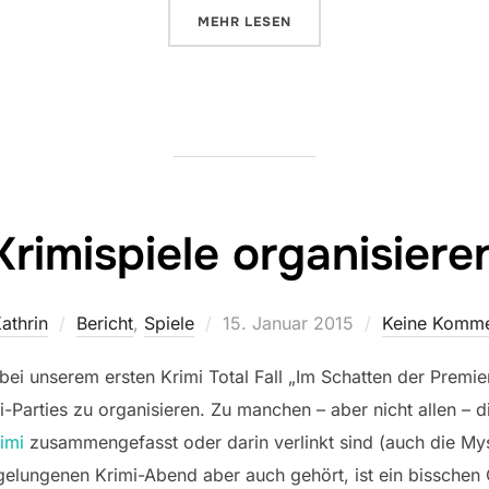
ÜBER „RISTORANTE ASSASSINO“
MEHR
LESEN
Krimispiele organisiere
Veröffentlicht
athrin
Bericht
,
Spiele
15. Januar 2015
Keine Komme
am
bei unserem ersten Krimi Total Fall „Im Schatten der Premie
Parties zu organisieren. Zu manchen – aber nicht allen – d
imi
zusammengefasst oder darin verlinkt sind (auch die My
elungenen Krimi-Abend aber auch gehört, ist ein bisschen Or