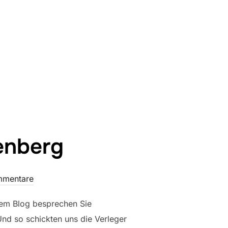
EN“
enberg
mmentare
hrem Blog besprechen Sie
 Und so schickten uns die Verleger