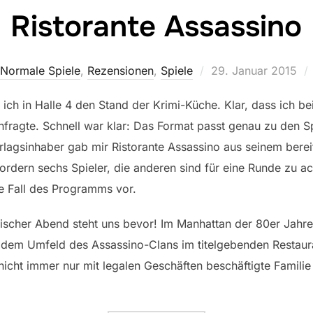
Ristorante Assassino
Veröffentlicht
Normale Spiele
,
Rezensionen
,
Spiele
29. Januar 2015
am
e ich in Halle 4 den Stand der Krimi-Küche. Klar, dass ich be
hfragte. Schnell war klar: Das Format passt genau zu den S
rlagsinhaber gab mir Ristorante Assassino aus seinem bere
rdern sechs Spieler, die anderen sind für eine Runde zu ach
te Fall des Programms vor.
nischer Abend steht uns bevor! Im Manhattan der 80er Jahre t
 dem Umfeld des Assassino-Clans im titelgebenden Restaura
icht immer nur mit legalen Geschäften beschäftigte Familie