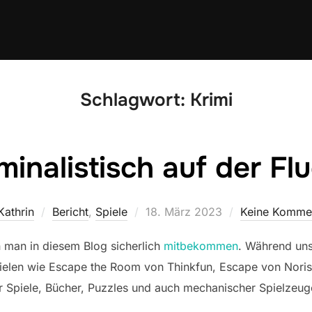
Schlagwort:
Krimi
minalistisch auf der Fl
Veröffentlicht
Kathrin
Bericht
,
Spiele
18. März 2023
Keine Komme
am
man in diesem Blog sicherlich
mitbekommen
. Während uns
pielen wie Escape the Room von Thinkfun, Escape von Noris
er Spiele, Bücher, Puzzles und auch mechanischer Spielzeug