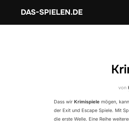
Zum
DAS-SPIELEN.DE
Inhalt
springen
Kri
von
Dass wir
Krimispiele
mögen, kann 
der Exit und Escape Spiele. Mit S
die erste Welle. Eine Reihe weiter