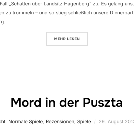
 Fall „Schatten über Landsitz Hagenberg“ zu. Es gelang uns,
 zu trommeln – und so stieg schließlich unsere Dinnerpart
rg.
ÜBER „SCHATTEN ÜBER LANDSI
MEHR
LESEN
Mord in der Puszta
Veröffentlicht
cht
,
Normale Spiele
,
Rezensionen
,
Spiele
29. August 201
am