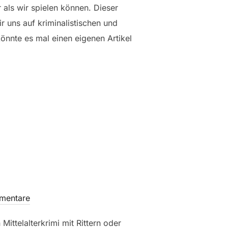
r als wir spielen können. Dieser
r uns auf kriminalistischen und
önnte es mal einen eigenen Artikel
ER FLUCHT“
mentare
ttelalterkrimi mit Rittern oder