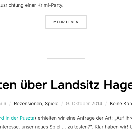
usrichtung einer Krimi-Party.
ÜBER „KRIMISPIELE ORGANISIER
MEHR
LESEN
ten über Landsitz Hag
Veröffentlicht
rin
Rezensionen
,
Spiele
9. Oktober 2014
Keine Ko
am
d in der Puszta
) erhielten wir eine Anfrage der Art: „Auf I
 Interesse, unser neues Spiel … zu testen?“. Klar haben wir!