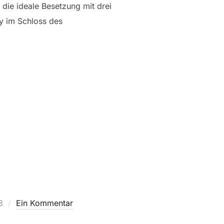
 die ideale Besetzung mit drei
y im Schloss des
TZ HAGENBERG“
3
Ein Kommentar