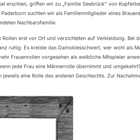
tal erschien, griffen wir zu „Familie Seebrück“ von Kupfer
n Paderborn suchten wir als Familienmitglieder eines Brau
indeten Nachbarsfamilie.
e Rollen erst vor Ort und verzichteten auf Verkleidung. Bei 
ganz ruhig: Es kreiste das Damoklesschwert, wer wohl als 
ehr Frauenrollen vorgesehen als weibliche Mitspieler anw
enn jede Frau eine Männerrolle übernimmt und umgekehrt?
 jeweils eine Rolle des anderen Geschlechts. Zur Nachahmu