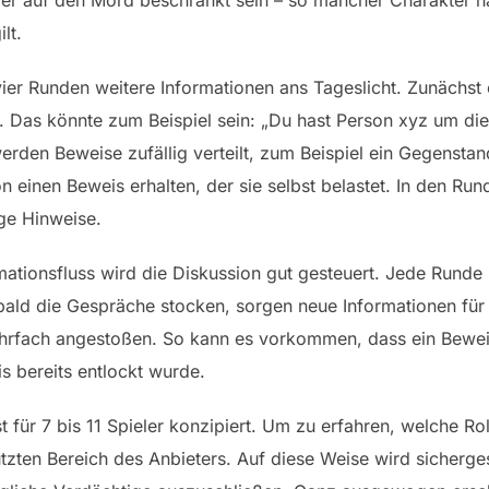
er auf den Mord beschränkt sein – so mancher Charakter 
lt.
vier Runden weitere Informationen ans Tageslicht. Zunächst 
st. Das könnte zum Beispiel sein: „Du hast Person xyz um di
rden Beweise zufällig verteilt, zum Beispiel ein Gegenstan
n einen Beweis erhalten, der sie selbst belastet. In den Run
ge Hinweise.
ationsfluss wird die Diskussion gut gesteuert. Jede Runde
bald die Gespräche stocken, sorgen neue Informationen für
rfach angestoßen. So kann es vorkommen, dass ein Beweis
 bereits entlockt wurde.
st für 7 bis 11 Spieler konzipiert. Um zu erfahren, welche Ro
zten Bereich des Anbieters. Auf diese Weise wird sichergeste