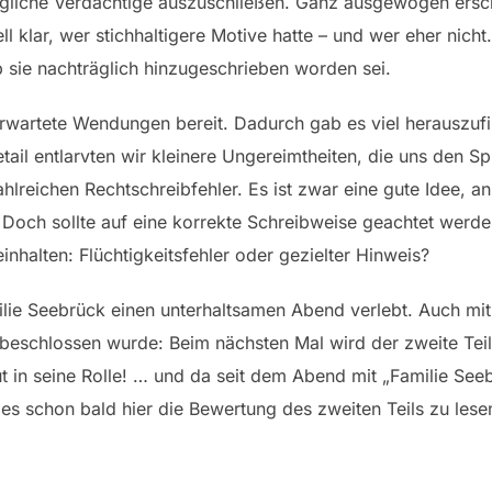
gliche Verdächtige auszuschließen. Ganz ausgewogen ersc
ell klar, wer stichhaltigere Motive hatte – und wer eher nich
b sie nachträglich hinzugeschrieben worden sei.
rwartete Wendungen bereit. Dadurch gab es viel herauszu
etail entlarvten wir kleinere Ungereimtheiten, die uns den S
hlreichen Rechtschreibfehler. Es ist zwar eine gute Idee, an
Doch sollte auf eine korrekte Schreibweise geachtet werde
inhalten: Flüchtigkeitsfehler oder gezielter Hinweis?
lie Seebrück einen unterhaltsamen Abend verlebt. Auch mit 
t beschlossen wurde: Beim nächsten Mal wird der zweite Teil
t in seine Rolle! … und da seit dem Abend mit „Familie Seeb
 es schon bald hier die Bewertung des zweiten Teils zu lese