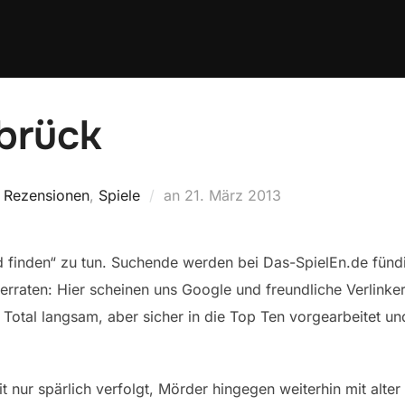
brück
Veröffentlicht
,
Rezensionen
,
Spiele
an
21. März 2013
am
d finden“ zu tun. Suchende werden bei Das-SpielEn.de fünd
 verraten: Hier scheinen uns Google und freundliche Verlink
mi Total langsam, aber sicher in die Top Ten vorgearbeitet u
t nur spärlich verfolgt, Mörder hingegen weiterhin mit alt