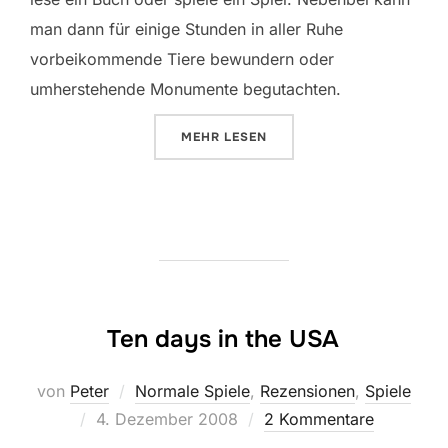
man dann für einige Stunden in aller Ruhe
vorbeikommende Tiere bewundern oder
umherstehende Monumente begutachten.
ÜBER „TEN DAYS IN AFRICA“
MEHR
LESEN
Ten days in the USA
von
Peter
Normale Spiele
,
Rezensionen
,
Spiele
Veröffentlicht
4. Dezember 2008
2 Kommentare
am