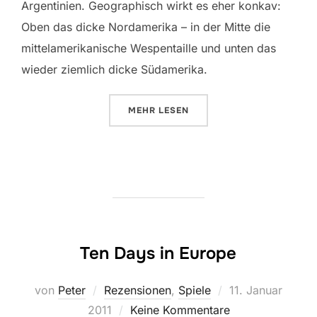
Argentinien. Geographisch wirkt es eher konkav:
Oben das dicke Nordamerika – in der Mitte die
mittelamerikanische Wespentaille und unten das
wieder ziemlich dicke Südamerika.
ÜBER „TEN DAYS IN THE AMERIC
MEHR
LESEN
Ten Days in Europe
Veröffentlicht
von
Peter
Rezensionen
,
Spiele
11. Januar
am
2011
Keine Kommentare