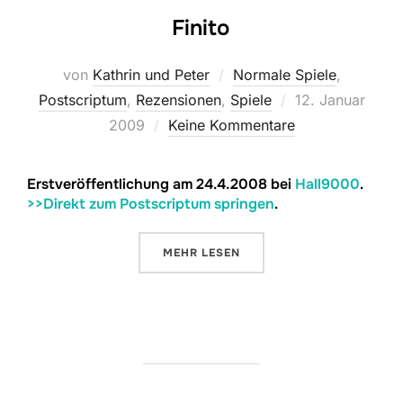
Finito
von
Kathrin und Peter
Normale Spiele
,
Veröffentlicht
Postscriptum
,
Rezensionen
,
Spiele
12. Januar
am
2009
Keine Kommentare
Erstveröffentlichung am 24.4.2008 bei
Hall9000
.
>>Direkt zum Postscriptum springen
.
ÜBER „FINITO“
MEHR
LESEN