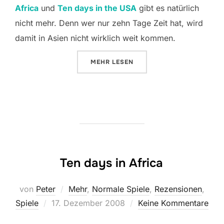
Africa
und
Ten days in the USA
gibt es natürlich
nicht mehr. Denn wer nur zehn Tage Zeit hat, wird
damit in Asien nicht wirklich weit kommen.
ÜBER „TEN DAYS IN ASIA“
MEHR
LESEN
Ten days in Africa
von
Peter
Mehr
,
Normale Spiele
,
Rezensionen
,
Veröffentlicht
Spiele
17. Dezember 2008
Keine Kommentare
am