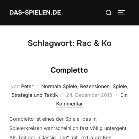
Zum
Suchen
DAS-SPIELEN.DE
Inhalt
SEITEN
nach:
springen
Schlagwort:
Rac & Ko
Completto
von
Peter
Normale Spiele
,
Rezensionen
,
Spiele
,
Veröffentlicht
Strategie und Taktik
24. Dezember 2015
Ein
am
Kommentar
Completto ist eines der Spiele, das in
Spielerkreisen wahrscheinlich fast völlig untergeht.
Als Teil der „Classic Line“ mit „extra großen