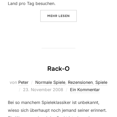
Land pro Tag besuchen.
ÜBER „EUROPA TOUR“
MEHR
LESEN
Rack-O
von
Peter
Normale Spiele
,
Rezensionen
,
Spiele
Veröffentlicht
23. November 2008
Ein Kommentar
am
Bei so manchem Spieleklassiker ist unbekannt,
wieso sich überhaupt noch jemand seiner erinnert.