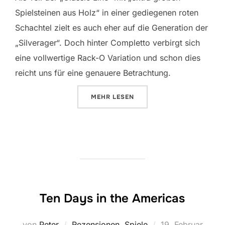
Spielsteinen aus Holz“ in einer gediegenen roten
Schachtel zielt es auch eher auf die Generation der
„Silverager“. Doch hinter Completto verbirgt sich
eine vollwertige Rack-O Variation und schon dies
reicht uns für eine genauere Betrachtung.
ÜBER „COMPLETTO“
MEHR
LESEN
Ten Days in the Americas
Veröffentlicht
von
Peter
Rezensionen
,
Spiele
19. Februar