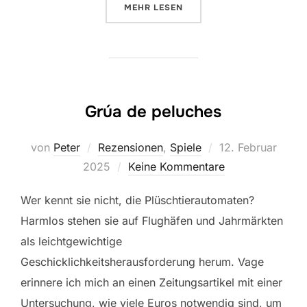
ÜBER „AI SPACE PUZZLE“
MEHR
LESEN
Grúa de peluches
Veröffentlicht
von
Peter
Rezensionen
,
Spiele
12. Februar
am
2025
Keine Kommentare
Wer kennt sie nicht, die Plüschtierautomaten?
Harmlos stehen sie auf Flughäfen und Jahrmärkten
als leichtgewichtige
Geschicklichkeitsherausforderung herum. Vage
erinnere ich mich an einen Zeitungsartikel mit einer
Untersuchung, wie viele Euros notwendig sind, um