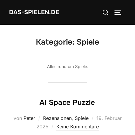
Zum
Suchen
DAS-SPIELEN.DE
Inhalt
SEITEN
nach:
springen
Kategorie:
Spiele
Alles rund um Spiele.
AI Space Puzzle
Veröffentlicht
von
Peter
Rezensionen
,
Spiele
19. Februar
am
2025
Keine Kommentare