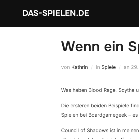
Zum
DAS-SPIELEN.DE
Inhalt
springen
Wenn ein Sp
Ver
von
Kathrin
in
Spiele
an
29.
am
Was haben Blood Rage, Scythe u
Die ersteren beiden Beispiele fi
Spielen bei Boardgamegeek – es 
Council of Shadows ist in meinem