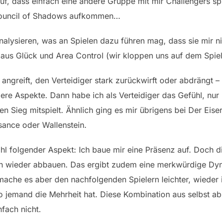
auf, dass einfach eine andere Gruppe mit mir Challengers spie
Council of Shadows aufkommen…
nalysieren, was an Spielen dazu führen mag, dass sie mir n
aus Glück und Area Control (wir kloppen uns auf dem Spiel
ngreift, den Verteidiger stark zurückwirft oder abdrängt – 
ere Aspekte. Dann habe ich als Verteidiger das Gefühl, nur 
en Sieg mitspielt. Ähnlich ging es mir übrigens bei Der Eis
ssance oder Wallenstein.
hl folgender Aspekt: Ich baue mir eine Präsenz auf. Doch d
ch wieder abbauen. Das ergibt zudem eine merkwürdige Dy
ache es aber den nachfolgenden Spielern leichter, wieder i
wo jemand die Mehrheit hat. Diese Kombination aus selbst 
nfach nicht.