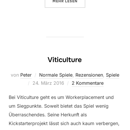
ÜBER „ANIMALS ON BOARD“
MEHR
LESEN
Viticulture
von
Peter
Normale Spiele
,
Rezensionen
,
Spiele
Veröffentlicht
24. März 2016
2 Kommentare
am
Bei Viticulture geht es um Workerplacement und
um Siegpunkte. Soweit bietet das Spiel wenig
Überraschendes. Seine Herkunft als
Kickstarterprojekt lässt sich auch kaum verbergen,