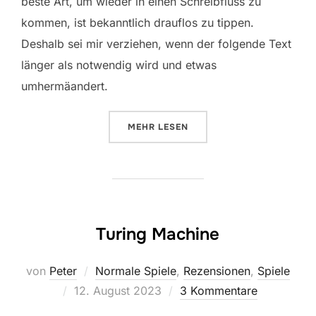
beste Art, um wieder in einen Schreibfluss zu
kommen, ist bekanntlich drauflos zu tippen.
Deshalb sei mir verziehen, wenn der folgende Text
länger als notwendig wird und etwas
umhermäandert.
ÜBER „LET‘S GO! TO JAPAN“
MEHR
LESEN
Turing Machine
von
Peter
Normale Spiele
,
Rezensionen
,
Spiele
Veröffentlicht
12. August 2023
3 Kommentare
am