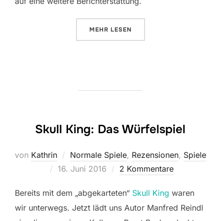
auf eine weitere Berichterstattung.
ÜBER „FUTSCHIKATO ODER DOPP
MEHR
LESEN
Skull King: Das Würfelspiel
von
Kathrin
Normale Spiele
,
Rezensionen
,
Spiele
Veröffentlicht
16. Juni 2016
2 Kommentare
am
Bereits mit dem „abgekarteten“
Skull King
waren
wir unterwegs. Jetzt lädt uns Autor Manfred Reindl