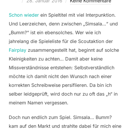
Veröffentlicht
28. Januar 2016
Keine Kommentare
am
Schon wieder
ein Spieltitel mit viel Interpunktion.
Und Leerzeichen, denn zwischen „Simsala…“ und
„Bumm?“ ist ein ebensolches. Wer wie ich
jahrelang die Spieleliste für die Scoutaktion der
Fairplay
zusammengestellt hat, beginnt auf solche
Kleinigkeiten zu achten… Damit aber keine
Missverständnisse entstehen: Selbstverständlich
möchte ich damit nicht den Wunsch nach einer
korrekten Schreibweise persiflieren. Da bin ich
selber leidgeprüft, wird doch nur zu oft das „h“ in
meinem Namen vergessen.
Doch nun endlich zum Spiel. Simsala… Bumm?
kam auf den Markt und strahlte dabei für mich eine