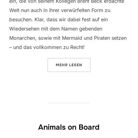
ein, die von seinem Kollegen Brent Beck erdachte
Welt nun auch in ihrer verwürfelten Form zu
besuchen. Klar, dass wir dabei fest auf ein
Wiedersehen mit dem Namen gebenden
Monarchen, sowie mit Mermaid und Piraten setzen
– und das vollkommen zu Recht!
ÜBER „SKULL KING: DAS WÜRFEL
MEHR
LESEN
Animals on Board