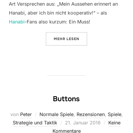
Art Versprechen aus: „Mein Aussehen erinnert an
Hanabi, aber ich bin nicht kooperativ!“ – als
Hanabi
-Fans also kurzum: Ein Muss!
ÜBER „SIMSALA… BUMM?“
MEHR
LESEN
Buttons
von
Peter
Normale Spiele
,
Rezensionen
,
Spiele
,
Veröffentlicht
Strategie und Taktik
21. Januar 2016
Keine
am
Kommentare