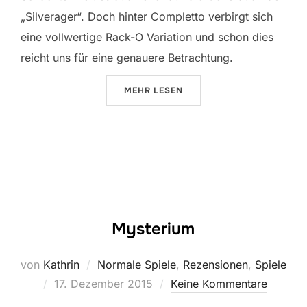
„Silverager“. Doch hinter Completto verbirgt sich
eine vollwertige Rack-O Variation und schon dies
reicht uns für eine genauere Betrachtung.
ÜBER „COMPLETTO“
MEHR
LESEN
Mysterium
von
Kathrin
Normale Spiele
,
Rezensionen
,
Spiele
Veröffentlicht
17. Dezember 2015
Keine Kommentare
am