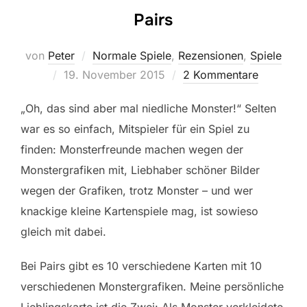
Pairs
von
Peter
Normale Spiele
,
Rezensionen
,
Spiele
Veröffentlicht
19. November 2015
2 Kommentare
am
„Oh, das sind aber mal niedliche Monster!“ Selten
war es so einfach, Mitspieler für ein Spiel zu
finden: Monsterfreunde machen wegen der
Monstergrafiken mit, Liebhaber schöner Bilder
wegen der Grafiken, trotz Monster – und wer
knackige kleine Kartenspiele mag, ist sowieso
gleich mit dabei.
Bei Pairs gibt es 10 verschiedene Karten mit 10
verschiedenen Monstergrafiken. Meine persönliche
Lieblingskarte ist die Zwei: Als Monster verkleidete