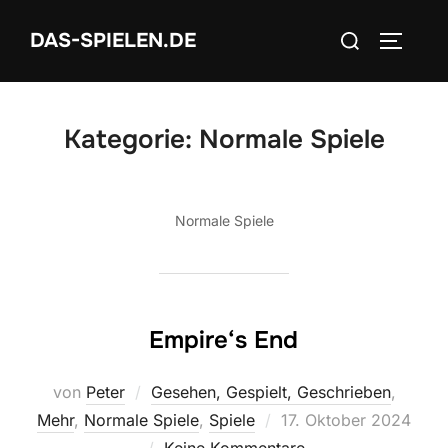
Zum
Suchen
DAS-SPIELEN.DE
Inhalt
SEITEN
nach:
springen
Kategorie:
Normale Spiele
Normale Spiele
Empire‘s End
von
Peter
Gesehen, Gespielt, Geschrieben
,
Veröffentlicht
Mehr
,
Normale Spiele
,
Spiele
17. Oktober 2024
am
Keine Kommentare