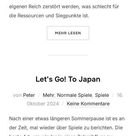
eigenen Reich zerstört werden, was schlecht für
die Ressourcen und Siegpunkte ist.
ÜBER „EMPIRE‘S END“
MEHR
LESEN
Let‘s Go! To Japan
Veröffent
von
Peter
Mehr
,
Normale Spiele
,
Spiele
16.
am
Oktober 2024
Keine Kommentare
Nach einer etwas längeren Sommerpause ist es an
der Zeit, mal wieder über Spiele zu berichten. Die