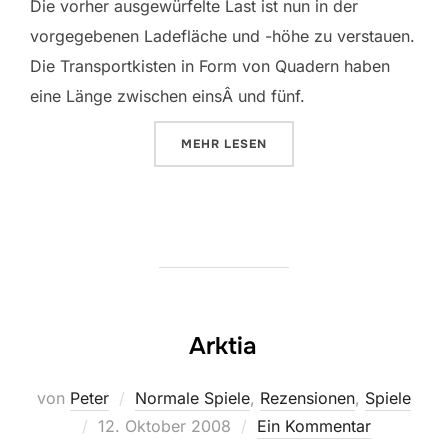
Die vorher ausgewürfelte Last ist nun in der
vorgegebenen Ladefläche und -höhe zu verstauen.
Die Transportkisten in Form von Quadern haben
eine Länge zwischen einsÂ und fünf.
ÜBER „ZACK & PACK“
MEHR
LESEN
Arktia
von
Peter
Normale Spiele
,
Rezensionen
,
Spiele
Veröffentlicht
12. Oktober 2008
Ein Kommentar