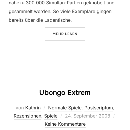
nahezu 300.000 Simultan-Partien geknobelt und
gesammelt werden. So viele Exemplare gingen
bereits über die Ladentische.
ÜBER „UBONGO – DAS DUELL“
MEHR
LESEN
Ubongo Extrem
von
Kathrin
Normale Spiele
,
Postscriptum
,
Veröffentlicht
Rezensionen
,
Spiele
24. September 2008
am
Keine Kommentare