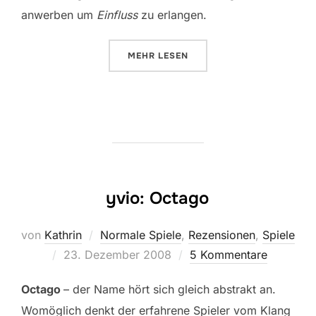
anwerben um
Einfluss
zu erlangen.
ÜBER „PALAIS ROYAL“
MEHR
LESEN
yvio: Octago
von
Kathrin
Normale Spiele
,
Rezensionen
,
Spiele
Veröffentlicht
23. Dezember 2008
5 Kommentare
am
Octago
– der Name hört sich gleich abstrakt an.
Womöglich denkt der erfahrene Spieler vom Klang