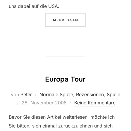
uns dabei auf die USA.
ÜBER „TEN DAYS IN THE USA“
MEHR
LESEN
Europa Tour
von
Peter
Normale Spiele
,
Rezensionen
,
Spiele
Veröffentlicht
28. November 2008
Keine Kommentare
am
Bevor Sie diesen Artikel weiterlesen, möchte ich
Sie bitten, sich einmal zurückzulehnen und sich