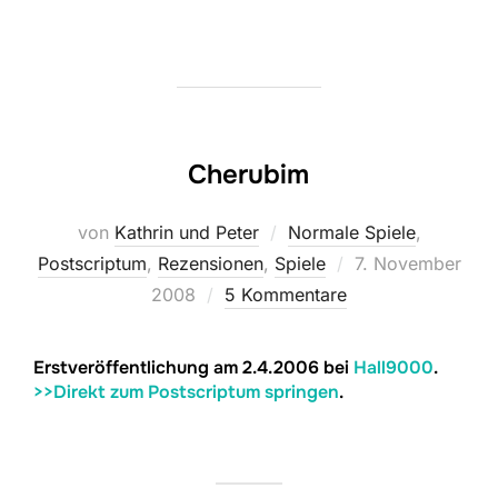
Cherubim
von
Kathrin und Peter
Normale Spiele
,
Veröffentlicht
Postscriptum
,
Rezensionen
,
Spiele
7. November
am
2008
5 Kommentare
Erstveröffentlichung am 2.4.2006 bei
Hall9000
.
>>Direkt zum Postscriptum springen
.