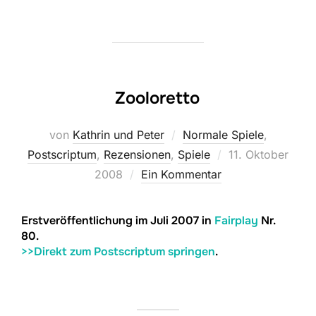
Zooloretto
von
Kathrin und Peter
Normale Spiele
,
Veröffentlicht
Postscriptum
,
Rezensionen
,
Spiele
11. Oktober
am
2008
Ein Kommentar
Erstveröffentlichung im Juli 2007 in
Fairplay
Nr.
80.
>>Direkt zum Postscriptum springen
.