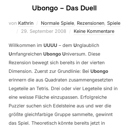
Ubongo – Das Duell
von
Kathrin
Normale Spiele
,
Rezensionen
,
Spiele
Veröffentlicht
29. September 2008
Keine Kommentare
am
Willkommen im
UUUU
– dem
U
nglaublich
U
mfangreichen
Ubongo U
niversum. Diese
Rezension bewegt sich bereits in der vierten
Dimension. Zuerst zur Grundlinie: Bei
Ubongo
erinnern die aus Quadraten zusammengesetzten
Legeteile an Tetris. Drei oder vier Legeteile sind in
eine weisse Fläche einzupassen. Erfolgreiche
Puzzler suchen sich Edelsteine aus und wer die
größte gleichfarbige Gruppe sammelte, gewinnt
das Spiel. Theoretisch könnte bereits jetzt in