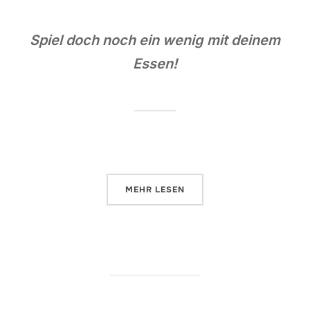
Spiel doch noch ein wenig mit deinem
Essen!
ÜBER „SUSHIZOCK IM GOCKELW
MEHR
LESEN