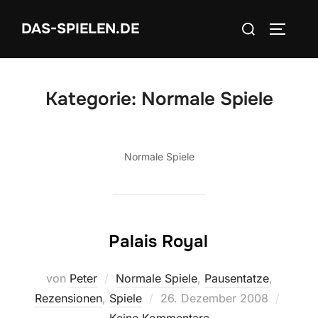
Zum
Suchen
DAS-SPIELEN.DE
Inhalt
SEITEN
nach:
springen
Kategorie:
Normale Spiele
Normale Spiele
Palais Royal
von
Peter
Normale Spiele
,
Pausentatze
,
Veröffentlicht
Rezensionen
,
Spiele
26. Dezember 2008
am
Keine Kommentare