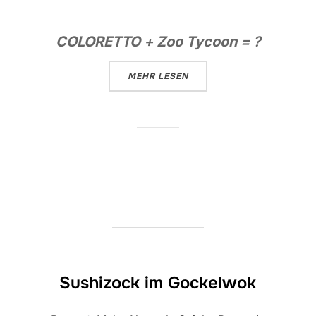
COLORETTO
+
Zoo Tycoon
= ?
ÜBER „ZOOLORETTO“
MEHR
LESEN
Sushizock im Gockelwok