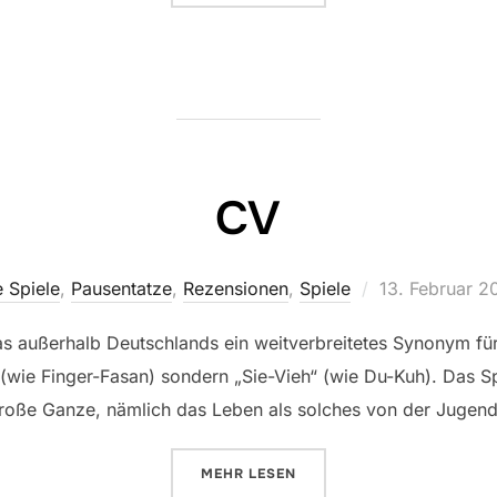
CV
Veröffentlicht
 Spiele
,
Pausentatze
,
Rezensionen
,
Spiele
13. Februar 2
am
was außerhalb Deutschlands ein weitverbreitetes Synonym fü
 (wie Finger-Fasan) sondern „Sie-Vieh“ (wie Du-Kuh). Das S
roße Ganze, nämlich das Leben als solches von der Jugend 
ÜBER „CV“
MEHR
LESEN