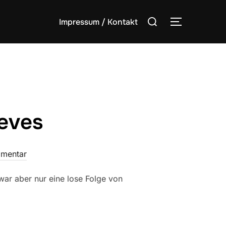
Suchen
Impressum / Kontakt
SEITENLE
nach:
ieves
mentar
ar aber nur eine lose Folge von
.
F THIEVES“