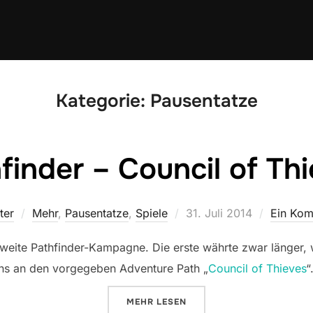
Kategorie:
Pausentatze
finder – Council of Th
Veröffentlicht
ter
Mehr
,
Pausentatze
,
Spiele
31. Juli 2014
Ein Kom
am
eite Pathfinder-Kampagne. Die erste währte zwar länger, w
ns an den vorgegeben Adventure Path „
Council of Thieves
“
ÜBER „PATHFINDER – COUNCIL O
MEHR
LESEN