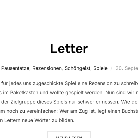
Letter
Veröffentl
,
Pausentatze
,
Rezensionen
,
Schöngeist
,
Spiele
20. Sept
am
t, für jedes uns zugeschickte Spiel eine Rezension zu schrei
ns im Paketkasten und wollte gespielt werden. Nun sind wir 
der Zielgruppe dieses Spiels nur schwer ermessen. Wie de
um noch zu vereinfachen: Wer am Zug ist, legt einen Buchst
 Lettern neue Wörter zu bilden.
ÜBER „LETTER“
MEHR
LESEN