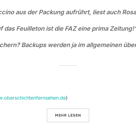
ino aus der Packung aufrührt, liest auch Ros
f das Feuilleton ist die FAZ eine prima Zeitung!
ichern? Backups werden ja im allgemeinen über
.oberschichtenfernsehen.de
)
ÜBER „DIE BURGEN VON BURGU
MEHR
LESEN