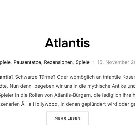
Atlantis
Veröffentlicht
piele
,
Pausentatze
,
Rezensionen
,
Spiele
15. November 2
am
antis
? Schwarze Türme? Oder womöglich an infantile Kos
dte. Nun denn, begeben wir uns in die mythische Antike u
ieler in die Rollen von Atlantis-Bürgern, die lediglich ihre 
zenarien Ã la Hollywood, in denen geplündert wird oder gar
ÜBER „ATLANTIS“
MEHR
LESEN