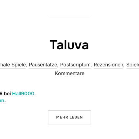
Taluva
male Spiele
,
Pausentatze
,
Postscriptum
,
Rezensionen
,
Spiel
Kommentare
6 bei
Hall9000
.
en
.
ÜBER „TALUVA“
MEHR
LESEN