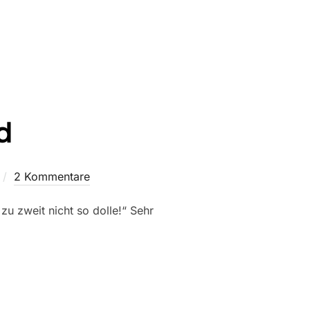
d
t
2 Kommentare
u zweit nicht so dolle!“ Sehr