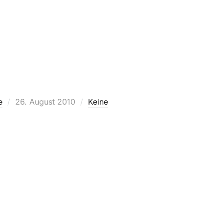
Veröffentlicht
e
26. August 2010
Keine
am