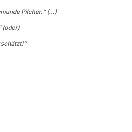
amunde Pilcher.“ (…)
“ (oder)
schätzt!“
ND“