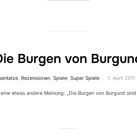
Die Burgen von Burgun
Veröffentlich
sentatze
,
Rezensionen
,
Spiele
,
Super Spiele
7. April 2011
am
s eine etwas andere Meinung: „Die Burgen von Burgund sind z