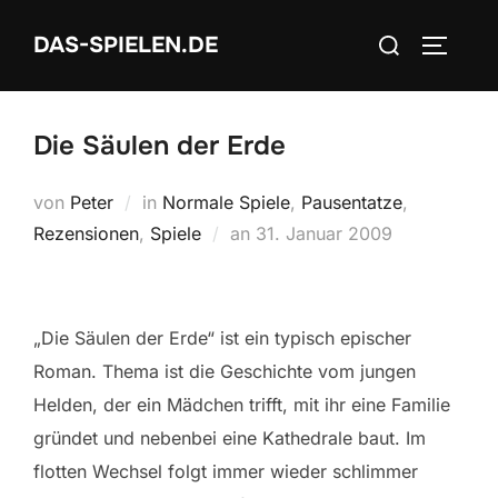
Zum
Suchen
DAS-SPIELEN.DE
Inhalt
SEITEN
nach:
springen
Die Säulen der Erde
von
Peter
in
Normale Spiele
,
Pausentatze
,
Veröffentlicht
Rezensionen
,
Spiele
an
31. Januar 2009
am
„Die Säulen der Erde“ ist ein typisch epischer
Roman. Thema ist die Geschichte vom jungen
Helden, der ein Mädchen trifft, mit ihr eine Familie
gründet und nebenbei eine Kathedrale baut. Im
flotten Wechsel folgt immer wieder schlimmer