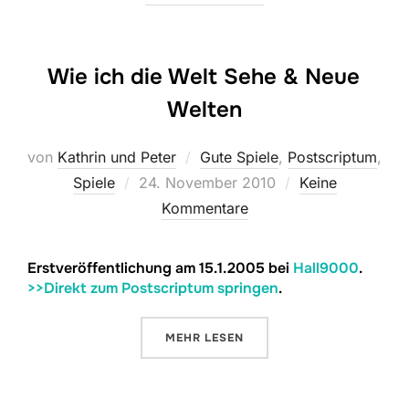
Wie ich die Welt Sehe & Neue
Welten
von
Kathrin und Peter
Gute Spiele
,
Postscriptum
,
Veröffentlicht
Spiele
24. November 2010
Keine
am
Kommentare
Erstveröffentlichung am 15.1.2005 bei
Hall9000
.
>>Direkt zum Postscriptum springen
.
ÜBER „WIE ICH DIE WELT SEHE 
MEHR
LESEN