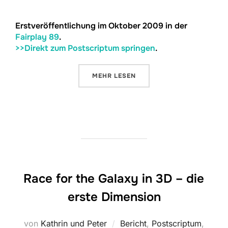
Erstveröffentlichung im Oktober 2009 in der
Fairplay 89
.
>>Direkt zum Postscriptum springen
.
ÜBER „RACE FOR THE GALAXY IN
MEHR
LESEN
Race for the Galaxy in 3D – die
erste Dimension
von
Kathrin und Peter
Bericht
,
Postscriptum
,