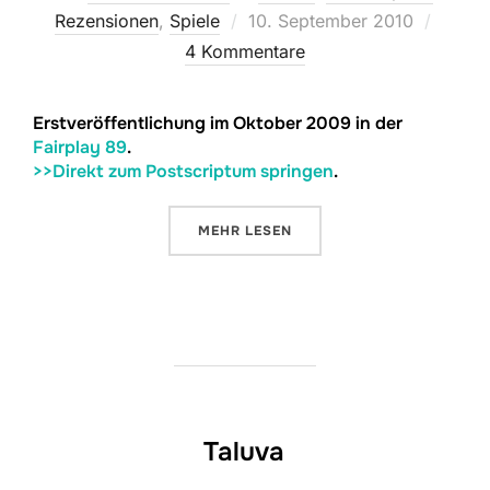
Veröffentlicht
Rezensionen
,
Spiele
10. September 2010
am
4 Kommentare
Erstveröffentlichung im Oktober 2009 in der
Fairplay 89
.
>>Direkt zum Postscriptum springen
.
ÜBER „RACE FOR THE GALAXY IN
MEHR
LESEN
Taluva