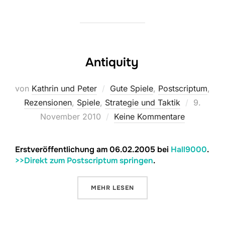
Antiquity
von
Kathrin und Peter
Gute Spiele
,
Postscriptum
,
Veröffen
Rezensionen
,
Spiele
,
Strategie und Taktik
9.
am
November 2010
Keine Kommentare
Erstveröffentlichung am 06.02.2005 bei
Hall9000
.
>>Direkt zum Postscriptum springen
.
ÜBER „ANTIQUITY“
MEHR
LESEN