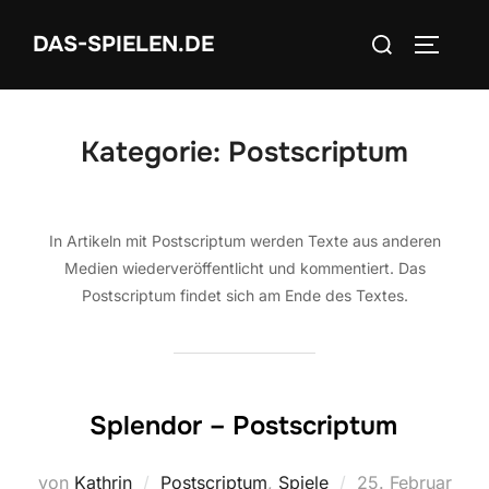
Zum
Suchen
DAS-SPIELEN.DE
Inhalt
SEITEN
nach:
springen
Kategorie:
Postscriptum
In Artikeln mit Postscriptum werden Texte aus anderen
Medien wiederveröffentlicht und kommentiert. Das
Postscriptum findet sich am Ende des Textes.
Splendor – Postscriptum
Veröffentlicht
von
Kathrin
Postscriptum
,
Spiele
25. Februar