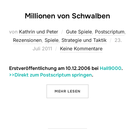
Millionen von Schwalben
von
Kathrin und Peter
Gute Spiele
,
Postscriptum
,
Veröffent
Rezensionen
,
Spiele
,
Strategie und Taktik
23.
am
Juli 2011
Keine Kommentare
Erstveröffentlichung am 10.12.2006 bei
Hall9000
.
>>Direkt zum Postscriptum springen
.
ÜBER „MILLIONEN VON SCHWAL
MEHR
LESEN