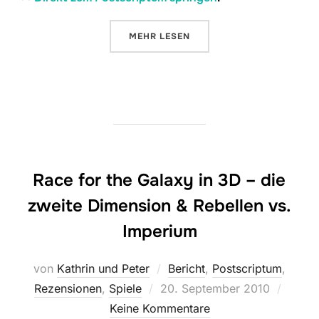
ÜBER „CARSON CITY“
MEHR
LESEN
Race for the Galaxy in 3D – die
zweite Dimension & Rebellen vs.
Imperium
von
Kathrin und Peter
Bericht
,
Postscriptum
,
Veröffentlicht
Rezensionen
,
Spiele
20. September 2010
am
Keine Kommentare