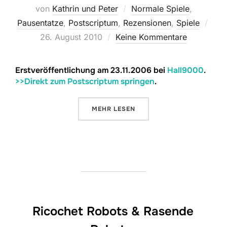
von
Kathrin und Peter
Normale Spiele
,
Verö
Pausentatze
,
Postscriptum
,
Rezensionen
,
Spiele
am
26. August 2010
Keine Kommentare
Erstveröffentlichung am 23.11.2006 bei
Hall9000
.
>>Direkt zum Postscriptum springen
.
ÜBER „TALUVA“
MEHR
LESEN
Ricochet Robots & Rasende