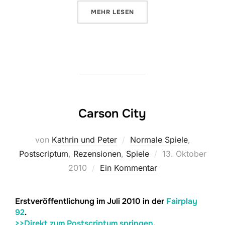
ÜBER „RACE FOR THE GALAXY IN
MEHR
LESEN
Carson City
von
Kathrin und Peter
Normale Spiele
,
Veröffentlicht
Postscriptum
,
Rezensionen
,
Spiele
13. Oktober
am
2010
Ein Kommentar
Erstveröffentlichung im Juli 2010 in der
Fairplay
92
.
>>Direkt zum Postscriptum springen
.