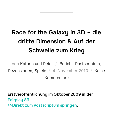
Race for the Galaxy in 3D – die
dritte Dimension & Auf der
Schwelle zum Krieg
von
Kathrin und Peter
Bericht
,
Postscriptum
,
Veröffentlicht
Rezensionen
,
Spiele
4. November 2010
Keine
am
Kommentare
Erstveröffentlichung im Oktober 2009 in der
Fairplay 89
.
>>Direkt zum Postscriptum springen
.