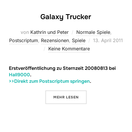
Galaxy Trucker
von
Kathrin und Peter
Normale Spiele
,
Veröffentlicht
Postscriptum
,
Rezensionen
,
Spiele
13. April 2011
am
Keine Kommentare
Erstveröffentlichung zu Sternzeit 20080813 bei
Hall9000
.
>>Direkt zum Postscriptum springen
.
ÜBER „GALAXY TRUCKER“
MEHR
LESEN