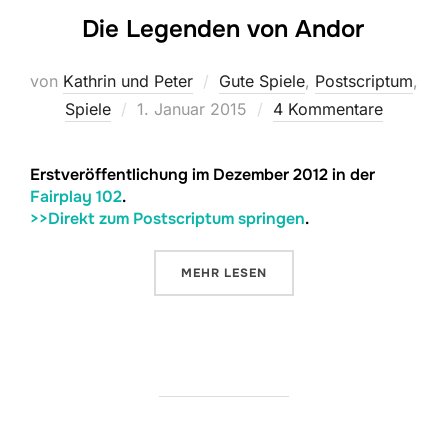
Die Legenden von Andor
von
Kathrin und Peter
Gute Spiele
,
Postscriptum
,
Veröffentlicht
Spiele
1. Januar 2015
4 Kommentare
am
Erstveröffentlichung im Dezember 2012 in der
Fairplay 102
.
>>Direkt zum Postscriptum springen
.
ÜBER „DIE LEGENDEN VON ANDO
MEHR
LESEN