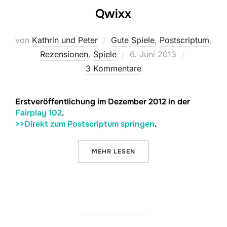
Qwixx
von
Kathrin und Peter
Gute Spiele
,
Postscriptum
,
Veröffentlicht
Rezensionen
,
Spiele
6. Juni 2013
am
3 Kommentare
Erstveröffentlichung im Dezember 2012 in der
Fairplay 102
.
>>Direkt zum Postscriptum springen
.
ÜBER „QWIXX“
MEHR
LESEN