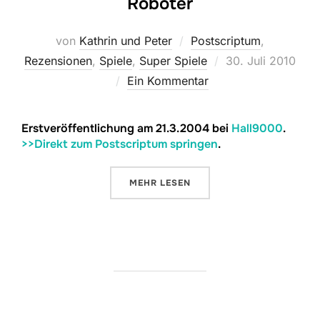
Roboter
von
Kathrin und Peter
Postscriptum
,
Veröffentlicht
Rezensionen
,
Spiele
,
Super Spiele
30. Juli 2010
am
Ein Kommentar
Erstveröffentlichung am 21.3.2004 bei
Hall9000
.
>>Direkt zum Postscriptum springen
.
ÜBER „RICOCHET ROBOTS & RAS
MEHR
LESEN