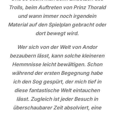
Trolls, beim Auftreten von Prinz Thorald
und wann immer noch irgendein
Material auf den Spielplan gebracht oder
dort bewegt wird.
Wer sich von der Welt von Andor
bezaubern lässt, kann solche kleineren
Hemmnisse leicht bewältigen. Schon
während der ersten Begegnung habe
ich den Sog gespürt, der mich tief in
diese fantastische Welt eintauchen
lässt. Zugleich ist jeder Besuch in
überschaubarer Zeit absolviert, eine