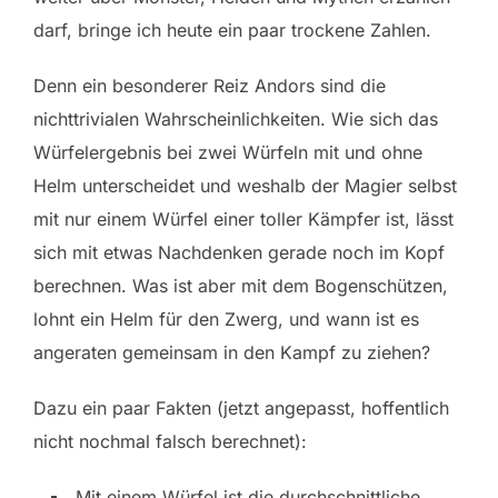
darf, bringe ich heute ein paar trockene Zahlen.
Denn ein besonderer Reiz Andors sind die
nichttrivialen Wahrscheinlichkeiten. Wie sich das
Würfelergebnis bei zwei Würfeln mit und ohne
Helm unterscheidet und weshalb der Magier selbst
mit nur einem Würfel einer toller Kämpfer ist, lässt
sich mit etwas Nachdenken gerade noch im Kopf
berechnen. Was ist aber mit dem Bogenschützen,
lohnt ein Helm für den Zwerg, und wann ist es
angeraten gemeinsam in den Kampf zu ziehen?
Dazu ein paar Fakten (jetzt angepasst, hoffentlich
nicht nochmal falsch berechnet):
Mit einem Würfel ist die durchschnittliche