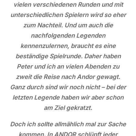
vielen verschiedenen Runden und mit
unterschiedlichen Spielern wird so eher
zum Nachteil. Und um auch die
nachfolgenden Legenden
kennenzulernen, braucht es eine
beständige Spielrunde. Daher haben
Peter und ich an vielen Abenden zu
zweit die Reise nach Andor gewagt.
Ganz durch sind wir noch nicht – bei der
letzten Legende haben wir aber schon
am Ziel gekratzt.
Doch ich sollte allmählich mal zur Sache
kommen. In ANDOR schlüpft jeder