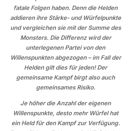
fatale Folgen haben. Denn die Helden
addieren ihre Stärke- und Würfelpunkte
und vergleichen sie mit der Summe des
Monsters. Die Differenz wird der
unterlegenen Partei von den
Willenspunkten abgezogen – im Fall der
Helden gilt dies für jeden! Der
gemeinsame Kampf birgt also auch
gemeinsames Risiko.
Je höher die Anzahl der eigenen
Willenspunkte, desto mehr Würfel hat
ein Held für den Kampf zur Verfügung.