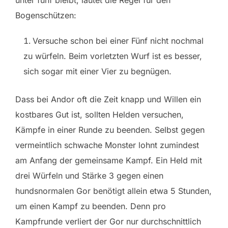
Bogenschützen:
Versuche schon bei einer Fünf nicht nochmal
zu würfeln. Beim vorletzten Wurf ist es besser,
sich sogar mit einer Vier zu begnügen.
Dass bei Andor oft die Zeit knapp und Willen ein
kostbares Gut ist, sollten Helden versuchen,
Kämpfe in einer Runde zu beenden. Selbst gegen
vermeintlich schwache Monster lohnt zumindest
am Anfang der gemeinsame Kampf. Ein Held mit
drei Würfeln und Stärke 3 gegen einen
hundsnormalen Gor benötigt allein etwa 5 Stunden,
um einen Kampf zu beenden. Denn pro
Kampfrunde verliert der Gor nur durchschnittlich