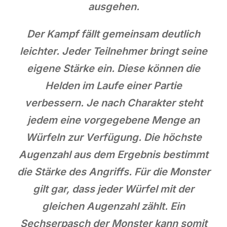
ausgehen.
Der Kampf fällt gemeinsam deutlich
leichter. Jeder Teilnehmer bringt seine
eigene Stärke ein. Diese können die
Helden im Laufe einer Partie
verbessern. Je nach Charakter steht
jedem eine vorgegebene Menge an
Würfeln zur Verfügung. Die höchste
Augenzahl aus dem Ergebnis bestimmt
die Stärke des Angriffs. Für die Monster
gilt gar, dass jeder Würfel mit der
gleichen Augenzahl zählt. Ein
Sechserpasch der Monster kann somit