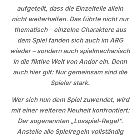
aufgeteilt, dass die Einzelteile allein
nicht weiterhalfen. Das führte nicht nur
thematisch – einzelne Charaktere aus
dem Spiel fanden sich auch im ARG
wieder – sondern auch spielmechanisch
in die fiktive Welt von Andor ein. Denn
auch hier gilt: Nur gemeinsam sind die
Spieler stark.
Wer sich nun dem Spiel zuwendet, wird
mit einer weiteren Neuheit konfrontiert:
Der sogenannten „Losspiel-Regel“.
Anstelle alle Spielregeln vollständig