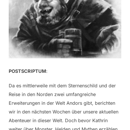
POSTSCRIPTUM
:
Da es mittlerweile mit dem Sternenschild und der
Reise in den Norden zwei umfangreiche
Erweiterungen in der Welt Andors gibt, berichten
wir in den nächsten Wochen über unsere aktuellen
Abenteuer in dieser Welt. Doch bevor Kathrin
weiter über Monster, Helden und Mythen erzählen