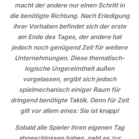
macht der andere nur einen Schritt in
die benötigte Richtung. Nach Erledigung
ihrer Vorhaben befindet sich der erste
am Ende des Tages, der andere hat
jedoch noch genügend Zeit für weitere
Unternehmungen. Diese thematisch-
logische Ungereimtheit außen
vorgelassen, ergibt sich jedoch
spielmechanisch einiger Raum für
dringend benötigte Taktik. Denn für Zeit
gilt vor allem eines: Sie ist knapp!
Sobald alle Spieler ihren eigenen Tag
abgeschlossen haben, geht es zur