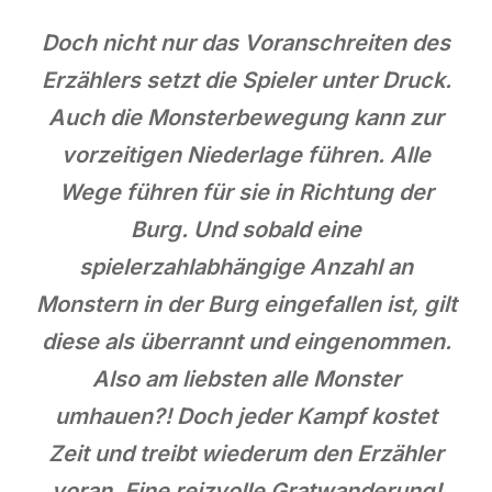
Doch nicht nur das Voranschreiten des
Erzählers setzt die Spieler unter Druck.
Auch die Monsterbewegung kann zur
vorzeitigen Niederlage führen. Alle
Wege führen für sie in Richtung der
Burg. Und sobald eine
spielerzahlabhängige Anzahl an
Monstern in der Burg eingefallen ist, gilt
diese als überrannt und eingenommen.
Also am liebsten alle Monster
umhauen?! Doch jeder Kampf kostet
Zeit und treibt wiederum den Erzähler
voran. Eine reizvolle Gratwanderung!