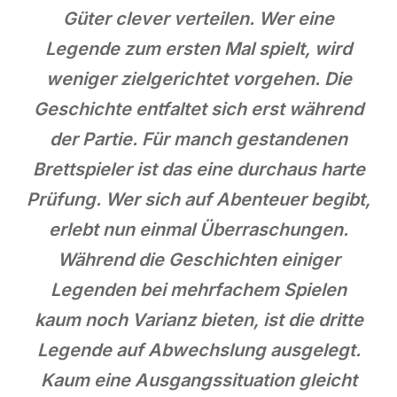
Güter clever verteilen. Wer eine
Legende zum ersten Mal spielt, wird
weniger zielgerichtet vorgehen. Die
Geschichte entfaltet sich erst während
der Partie. Für manch gestandenen
Brettspieler ist das eine durchaus harte
Prüfung. Wer sich auf Abenteuer begibt,
erlebt nun einmal Überraschungen.
Während die Geschichten einiger
Legenden bei mehrfachem Spielen
kaum noch Varianz bieten, ist die dritte
Legende auf Abwechslung ausgelegt.
Kaum eine Ausgangssituation gleicht