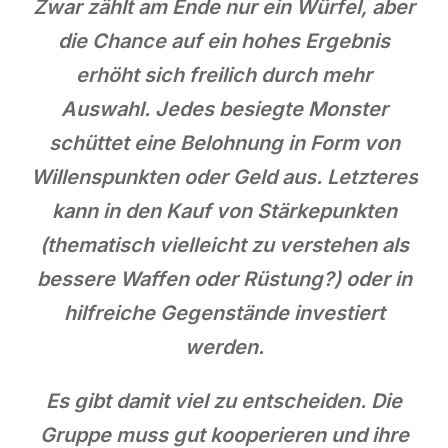
Zwar zählt am Ende nur ein Würfel, aber
die Chance auf ein hohes Ergebnis
erhöht sich freilich durch mehr
Auswahl. Jedes besiegte Monster
schüttet eine Belohnung in Form von
Willenspunkten oder Geld aus. Letzteres
kann in den Kauf von Stärkepunkten
(thematisch vielleicht zu verstehen als
bessere Waffen oder Rüstung?) oder in
hilfreiche Gegenstände investiert
werden.
Es gibt damit viel zu entscheiden. Die
Gruppe muss gut kooperieren und ihre