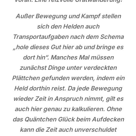
Außer Bewegung und Kampf stellen
sich den Helden auch
Transportaufgaben nach dem Schema
„hole dieses Gut hier ab und bringe es
dort hin“. Manches Mal müssen
zunächst Dinge unter verdeckten
Plättchen gefunden werden, indem ein
Held dorthin reist. Da jede Bewegung
wieder Zeit in Anspruch nimmt, gilt es
auch hier genau zu kalkulieren. Ohne
das Quäntchen Glück beim Aufdecken
kann die Zeit auch unverschuldet