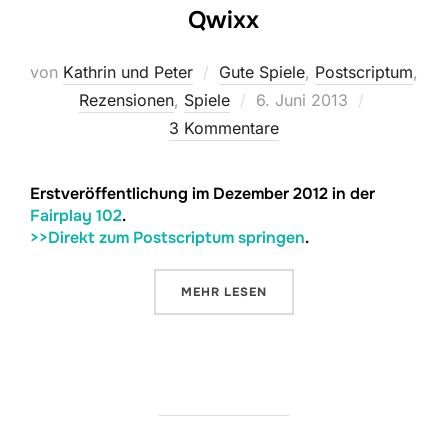
Qwixx
von
Kathrin und Peter
Gute Spiele
,
Postscriptum
,
Veröffentlicht
Rezensionen
,
Spiele
6. Juni 2013
am
3 Kommentare
Erstveröffentlichung im Dezember 2012 in der
Fairplay 102
.
>>Direkt zum Postscriptum springen
.
ÜBER „QWIXX“
MEHR
LESEN