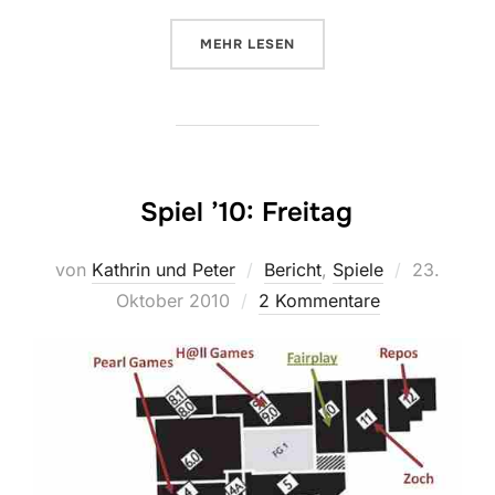
ÜBER „SPIEL ’10: SAMSTAG“
MEHR
LESEN
Spiel ’10: Freitag
Veröffentl
von
Kathrin und Peter
Bericht
,
Spiele
23.
am
Oktober 2010
2 Kommentare