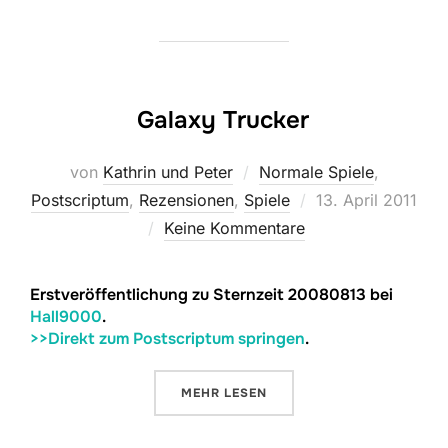
Galaxy Trucker
von
Kathrin und Peter
Normale Spiele
,
Veröffentlicht
Postscriptum
,
Rezensionen
,
Spiele
13. April 2011
am
Keine Kommentare
Erstveröffentlichung zu Sternzeit 20080813 bei
Hall9000
.
>>Direkt zum Postscriptum springen
.
ÜBER „GALAXY TRUCKER“
MEHR
LESEN