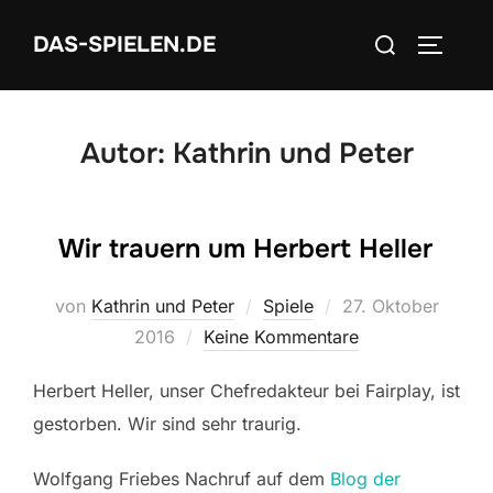
Zum
Suchen
DAS-SPIELEN.DE
Inhalt
SEITEN
nach:
springen
Autor:
Kathrin und Peter
Wir trauern um Herbert Heller
Veröffentlicht
von
Kathrin und Peter
Spiele
27. Oktober
am
2016
Keine Kommentare
Herbert Heller, unser Chefredakteur bei Fairplay, ist
gestorben. Wir sind sehr traurig.
Wolfgang Friebes Nachruf auf dem
Blog der