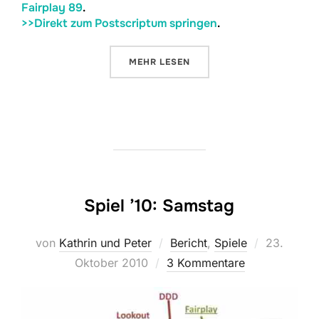
Fairplay 89
.
>>Direkt zum Postscriptum springen
.
ÜBER „RACE FOR THE GALAXY IN
MEHR
LESEN
Spiel ’10: Samstag
Veröffentl
von
Kathrin und Peter
Bericht
,
Spiele
23.
am
Oktober 2010
3 Kommentare