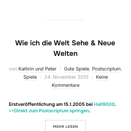
Wie ich die Welt Sehe & Neue
Welten
von
Kathrin und Peter
Gute Spiele
,
Postscriptum
,
Veröffentlicht
Spiele
24. November 2010
Keine
am
Kommentare
Erstveröffentlichung am 15.1.2005 bei
Hall9000
.
>>Direkt zum Postscriptum springen
.
ÜBER „WIE ICH DIE WELT SEHE 
MEHR
LESEN