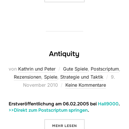
Antiquity
von
Kathrin und Peter
Gute Spiele
,
Postscriptum
,
Veröffen
Rezensionen
,
Spiele
,
Strategie und Taktik
9.
am
November 2010
Keine Kommentare
Erstveröffentlichung am 06.02.2005 bei
Hall9000
.
>>Direkt zum Postscriptum springen
.
ÜBER „ANTIQUITY“
MEHR
LESEN