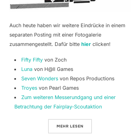
Auch heute haben wir weitere Eindrücke in einem
separaten Posting mit einer Fotogalerie
zusammengestellt. Dafür bitte
hier
clicken!
Fifty Fifty
von Zoch
Luna
von H@ll Games
Seven Wonders
von Repos Productions
Troyes
von Pearl Games
Zum weiteren Messerundgang und einer
Betrachtung der Fairplay-Scoutaktion
ÜBER „SPIEL ’10: FREITAG“
MEHR
LESEN