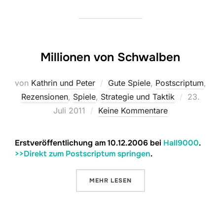
Millionen von Schwalben
von
Kathrin und Peter
Gute Spiele
,
Postscriptum
,
Veröffent
Rezensionen
,
Spiele
,
Strategie und Taktik
23.
am
Juli 2011
Keine Kommentare
Erstveröffentlichung am 10.12.2006 bei
Hall9000
.
>>Direkt zum Postscriptum springen
.
ÜBER „MILLIONEN VON SCHWAL
MEHR
LESEN