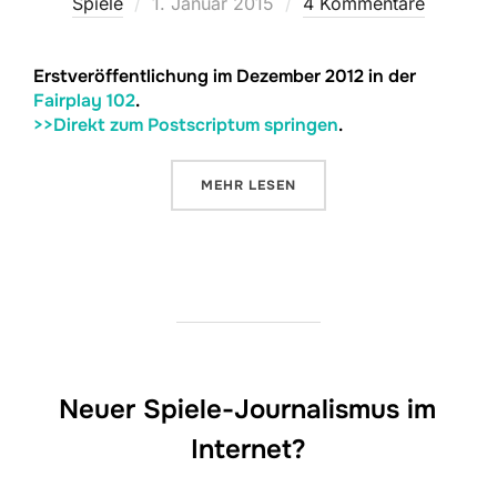
Veröffentlicht
Spiele
1. Januar 2015
4 Kommentare
am
Erstveröffentlichung im Dezember 2012 in der
Fairplay 102
.
>>Direkt zum Postscriptum springen
.
ÜBER „DIE LEGENDEN VON ANDO
MEHR
LESEN
Neuer Spiele-Journalismus im
Internet?