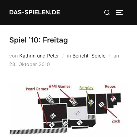
Zum
Suchen
DAS-SPIELEN.DE
Inhalt
SEITEN
nach:
springen
Spiel ’10: Freitag
Veröffen
von
Kathrin und Peter
in
Bericht
,
Spiele
an
am
23. Oktober 2010