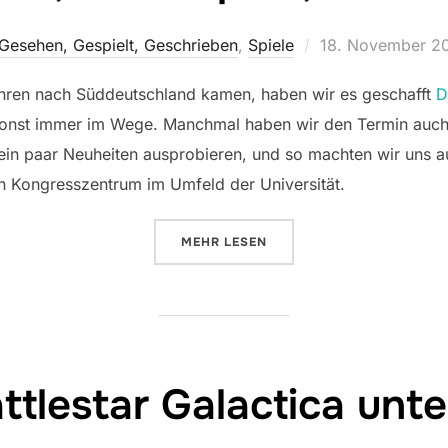
Veröffentlicht
Gesehen, Gespielt, Geschrieben
,
Spiele
18. November 2
am
Jahren nach Süddeutschland kamen, haben wir es geschafft
D
 sonst immer im Wege. Manchmal haben wir den Termin auch 
 ein paar Neuheiten ausprobieren, und so machten wir uns
 Kongresszentrum im Umfeld der Universität.
ÜBER „KATHRIN SPIELT, PETER S
MEHR
LESEN
ttlestar Galactica unt