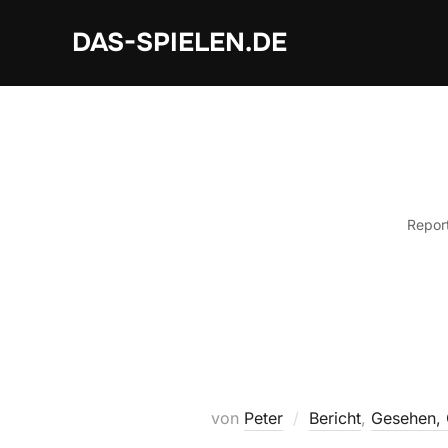
Zum
DAS-SPIELEN.DE
Inhalt
springen
Report
von
Peter
Bericht
,
Gesehen, 