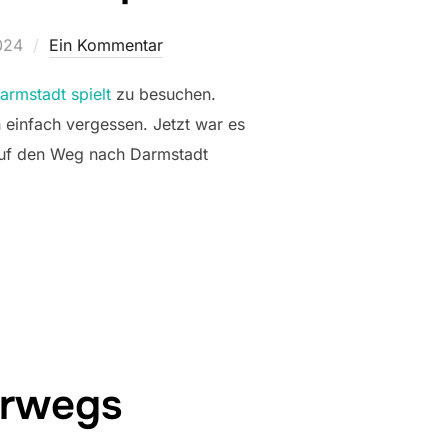
024
Ein Kommentar
armstadt spielt
zu besuchen.
einfach vergessen. Jetzt war es
 auf den Weg nach Darmstadt
PIELT, DARMSTADT SPIELT“
erwegs