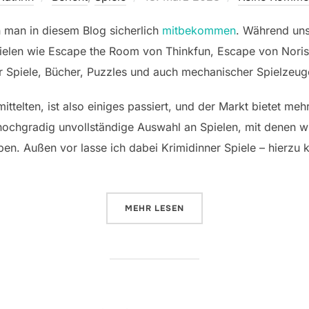
am
man in diesem Blog sicherlich
mitbekommen
. Während uns
pielen wie Escape the Room von Thinkfun, Escape von Noris
er Spiele, Bücher, Puzzles und auch mechanischer Spielzeug
ittelten, ist also einiges passiert, und der Markt bietet meh
 hochgradig unvollständige Auswahl an Spielen, mit denen wi
. Außen vor lasse ich dabei Krimidinner Spiele – hierzu k
ÜBER „KRIMINALISTISCH AUF D
MEHR
LESEN