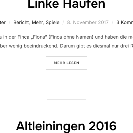
Linke Haufen
Veröffentlicht
ter
Bericht
,
Mehr
,
Spiele
8. November 2017
3 Komm
am
a in der Finca „Fiona“ (Finca ohne Namen) und haben die 
 aber wenig beeindruckend. Darum gibt es diesmal nur drei 
ÜBER „LINKE HAUFEN“
MEHR
LESEN
Altleiningen 2016