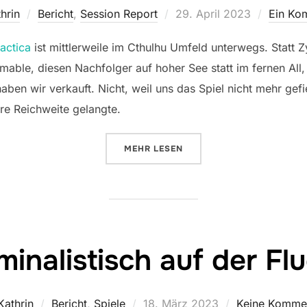
Veröffentlicht
hrin
Bericht
,
Session Report
29. April 2023
Ein Ko
am
lactica
ist mittlerweile im Cthulhu Umfeld unterwegs. Statt Z
ble, diesen Nachfolger auf hoher See statt im fernen All, 
aben wir verkauft. Nicht, weil uns das Spiel nicht mehr gefi
re Reichweite gelangte.
ÜBER „MIT BATTLESTAR GALAC
MEHR
LESEN
minalistisch auf der Fl
Veröffentlicht
Kathrin
Bericht
,
Spiele
18. März 2023
Keine Komme