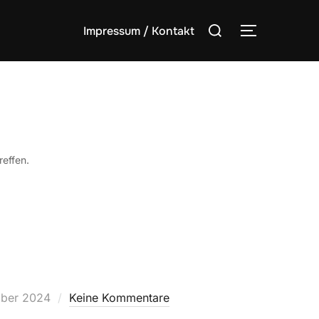
Suchen
Impressum / Kontakt
SEITENLE
nach:
reffen.
cht
ber 2024
Keine Kommentare