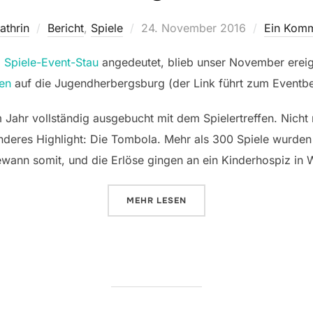
Veröffentlicht
athrin
Bericht
,
Spiele
24. November 2016
Ein Kom
am
l
Spiele-Event-Stau
angedeutet, blieb unser November ereig
gen
auf die Jugendherbergsburg (der Link führt zum Eventbe
Jahr vollständig ausgebucht mit dem Spielertreffen. Nicht 
nderes Highlight: Die Tombola. Mehr als 300 Spiele wurde
ewann somit, und die Erlöse gingen an ein Kinderhospiz in
ÜBER „ALTLEININGEN 2016“
MEHR
LESEN