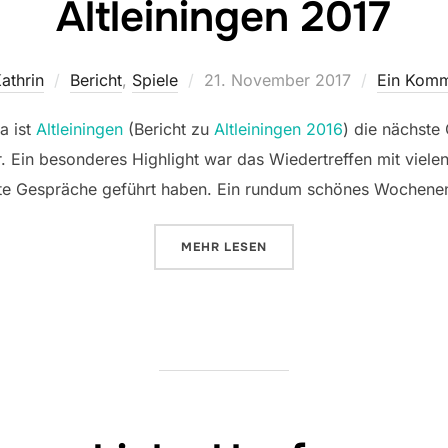
Altleiningen 2017
Veröffentlicht
athrin
Bericht
,
Spiele
21. November 2017
Ein Komm
am
a ist
Altleiningen
(Bericht zu
Altleiningen 2016
) die nächste
. Ein besonderes Highlight war das Wiedertreffen mit viele
 gute Gespräche geführt haben. Ein rundum schönes Wochene
ÜBER „ALTLEININGEN 2017“
MEHR
LESEN