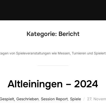
Kategorie:
Bericht
agen von Spieleveranstaltungen wie Messen, Turnieren und Spielert
Altleiningen – 2024
Veröffentli
Gespielt, Geschrieben
,
Session Report
,
Spiele
27. Novem
am