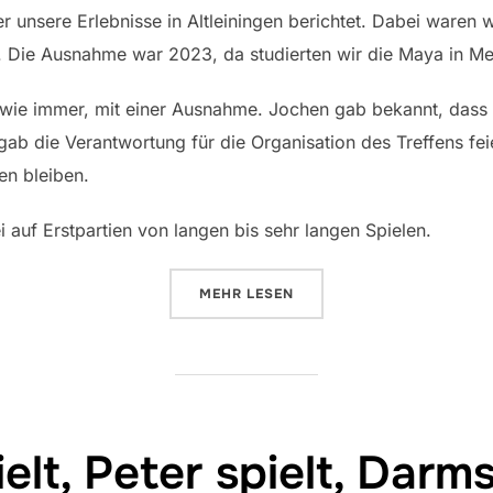
er unsere Erlebnisse in Altleiningen berichtet. Dabei waren
. Die Ausnahme war 2023, da studierten wir die Maya in M
s wie immer, mit einer Ausnahme. Jochen gab bekannt, dass
gab die Verantwortung für die Organisation des Treffens fei
en bleiben.
 auf Erstpartien von langen bis sehr langen Spielen.
ÜBER „ALTLEININGEN – 2024“
MEHR
LESEN
elt, Peter spielt, Darms