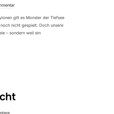
mmentar
ylonen gilt es Monster der Tiefsee
noch nicht gespielt. Doch unsere
ele – sondern weil ein
TICA UNTERWEGS“
ucht
ntare