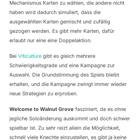
Mechanismus Karten zu wählen, die andere nicht
haben wird dadurch simuliert, dass die
ausgewählten Karten gemischt und zufällig
gezogen werden. Es gibt mehr Karten, dafür
erlaubt nur eine eine Doppelaktion.
Bei
Viticulture
gibt es gleich mehrere
Schwierigkeitsgrade und eine Kampagne zur
Auswahl. Die Grundstimmung des Spiels bleibt
erhalten, und die Kampagne zwingt immer wieder
neue Strategien zu erproben.
Welcome to Walnut Grove
fasziniert, da es ohne
jegliche Soloänderung auskommt und doch schwer
spielbar ist. Zu sehr reizt allein die Möglichkeit,
schnell viele Knechte einzustellen, es gibt ja keine