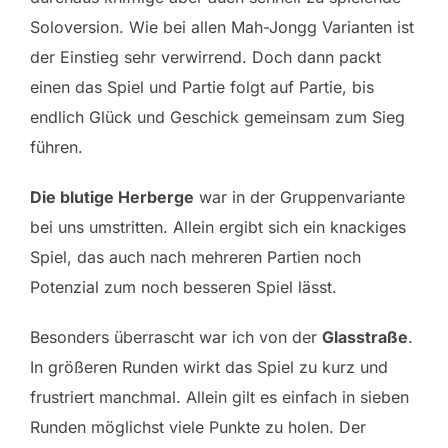
Soloversion. Wie bei allen Mah-Jongg Varianten ist
der Einstieg sehr verwirrend. Doch dann packt
einen das Spiel und Partie folgt auf Partie, bis
endlich Glück und Geschick gemeinsam zum Sieg
führen.
Die blutige Herberge
war in der Gruppenvariante
bei uns umstritten. Allein ergibt sich ein knackiges
Spiel, das auch nach mehreren Partien noch
Potenzial zum noch besseren Spiel lässt.
Besonders überrascht war ich von der
Glasstraße
.
In größeren Runden wirkt das Spiel zu kurz und
frustriert manchmal. Allein gilt es einfach in sieben
Runden möglichst viele Punkte zu holen. Der