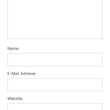
Name:
E-Mail Adresse:
Website: