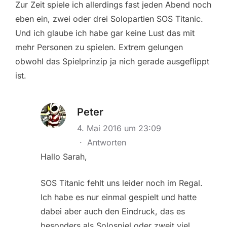
Zur Zeit spiele ich allerdings fast jeden Abend noch
eben ein, zwei oder drei Solopartien SOS Titanic.
Und ich glaube ich habe gar keine Lust das mit
mehr Personen zu spielen. Extrem gelungen
obwohl das Spielprinzip ja nich gerade ausgeflippt
ist.
Peter
4. Mai 2016 um 23:09
·
Antworten
Hallo Sarah,
SOS Titanic fehlt uns leider noch im Regal.
Ich habe es nur einmal gespielt und hatte
dabei aber auch den Eindruck, das es
besonders als Solospiel oder zweit viel