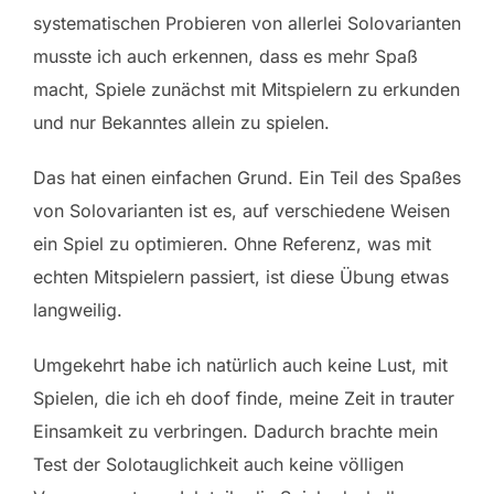
systematischen Probieren von allerlei Solovarianten
musste ich auch erkennen, dass es mehr Spaß
macht, Spiele zunächst mit Mitspielern zu erkunden
und nur Bekanntes allein zu spielen.
Das hat einen einfachen Grund. Ein Teil des Spaßes
von Solovarianten ist es, auf verschiedene Weisen
ein Spiel zu optimieren. Ohne Referenz, was mit
echten Mitspielern passiert, ist diese Übung etwas
langweilig.
Umgekehrt habe ich natürlich auch keine Lust, mit
Spielen, die ich eh doof finde, meine Zeit in trauter
Einsamkeit zu verbringen. Dadurch brachte mein
Test der Solotauglichkeit auch keine völligen