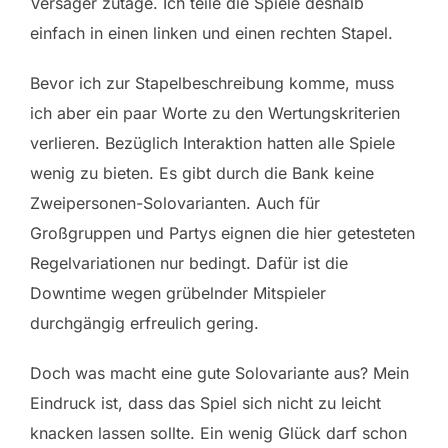
Versager zutage. Ich teile die Spiele deshalb
einfach in einen linken und einen rechten Stapel.
Bevor ich zur Stapelbeschreibung komme, muss
ich aber ein paar Worte zu den Wertungskriterien
verlieren. Bezüglich Interaktion hatten alle Spiele
wenig zu bieten. Es gibt durch die Bank keine
Zweipersonen-Solovarianten. Auch für
Großgruppen und Partys eignen die hier getesteten
Regelvariationen nur bedingt. Dafür ist die
Downtime wegen grübelnder Mitspieler
durchgängig erfreulich gering.
Doch was macht eine gute Solovariante aus? Mein
Eindruck ist, dass das Spiel sich nicht zu leicht
knacken lassen sollte. Ein wenig Glück darf schon