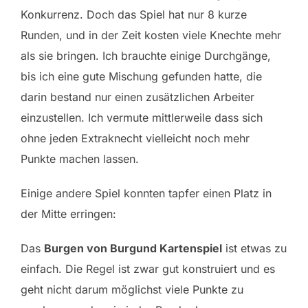
Konkurrenz. Doch das Spiel hat nur 8 kurze
Runden, und in der Zeit kosten viele Knechte mehr
als sie bringen. Ich brauchte einige Durchgänge,
bis ich eine gute Mischung gefunden hatte, die
darin bestand nur einen zusätzlichen Arbeiter
einzustellen. Ich vermute mittlerweile dass sich
ohne jeden Extraknecht vielleicht noch mehr
Punkte machen lassen.
Einige andere Spiel konnten tapfer einen Platz in
der Mitte erringen:
Das
Burgen von Burgund Kartenspiel
ist etwas zu
einfach. Die Regel ist zwar gut konstruiert und es
geht nicht darum möglichst viele Punkte zu