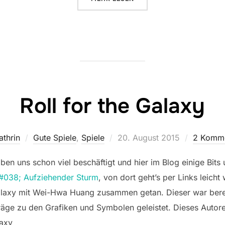
Roll for the Galaxy
Veröffentlicht
athrin
Gute Spiele
,
Spiele
20. August 2015
2 Komm
am
 uns schon viel beschäftigt und hier im Blog einige Bits u
&#038; Aufziehender Sturm
, von dort geht’s per Links leicht
alaxy mit Wei-Hwa Huang zusammen getan. Dieser war berei
iträge zu den Grafiken und Symbolen geleistet. Dieses Auto
laxy