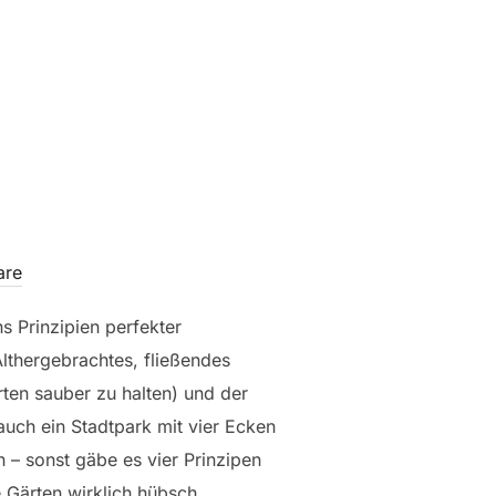
are
hs Prinzipien perfekter
Althergebrachtes, fließendes
rten sauber zu halten) und der
auch ein Stadtpark mit vier Ecken
 – sonst gäbe es vier Prinzipen
 Gärten wirklich hübsch