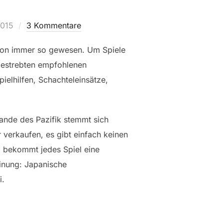
icht
2015
3 Kommentare
schon immer so gewesen. Um Spiele
gestrebten empfohlenen
ielhilfen, Schachteleinsätze,
Rande des Pazifik stemmt sich
verkaufen, es gibt einfach keinen
o bekommt jedes Spiel eine
einung: Japanische
i.