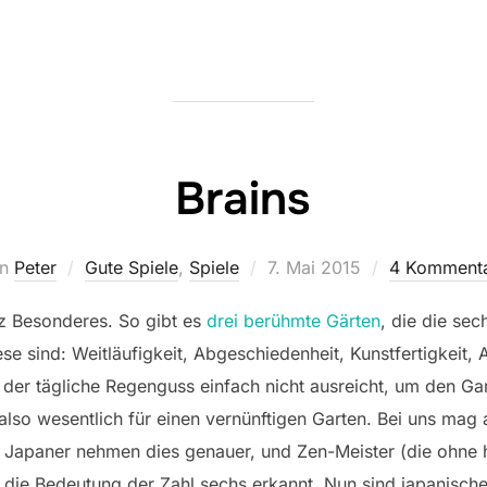
Brains
Veröffentlicht
on
Peter
Gute Spiele
,
Spiele
7. Mai 2015
4 Komment
am
z Besonderes. So gibt es
drei berühmte Gärten
, die die sec
se sind: Weitläufigkeit, Abgeschiedenheit, Kunstfertigkeit, 
 der tägliche Regenguss einfach nicht ausreicht, um den Ga
also wesentlich für einen vernünftigen Garten. Bei uns mag 
 Japaner nehmen dies genauer, und Zen-Meister (die ohne h
 die Bedeutung der Zahl sechs erkannt. Nun sind japanische