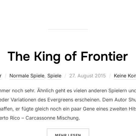
The King of Frontier
Veröffentlicht
r
Normale Spiele
,
Spiele
27. August 2015
Keine Ko
am
mer noch sehr. Ähnlich geht es vielen anderen Spielern und 
eder Variationen des Evergreens erscheinen. Dem Autor Shu
affen, er fügte gleich noch ein paar Gene eines zweiten Hit
Puerto Rico – Carcassonne Mischung.
ÜBER „THE KING OF FRONTIER“
MEHR
LESEN