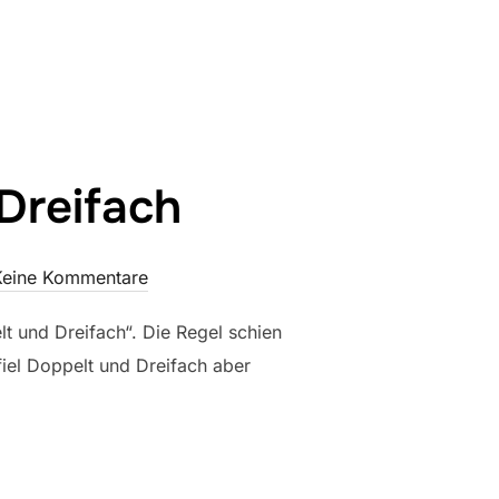
Dreifach
Keine Kommentare
t und Dreifach“. Die Regel schien
fiel Doppelt und Dreifach aber
ELT UND DREIFACH“