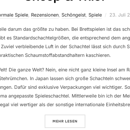
Veröffentl
rmale Spiele
,
Rezensionen
,
Schöngeist
,
Spiele
23. Juli 
am
eile darum das größte zu haben. Bei Brettspielen ist das 
gibt es Standardschachtelgrößen, die entsprechend dem an
uviel verbleibende Luft in der Schachtel lässt sich durch Sp
praktischen Schaumstoffabstandhaltern kaschieren.
Welt! Die ganze Welt? Nein, eine nicht ganz kleine Insel am 
tehrümchen. In Japan lassen sich große Schachteln schwer 
ngen. Dafür sind exklusive Verpackungen viel wichtiger. S
ema angepasste Spieleschachtel. Mittlerweile bin ich der M
gal viel wertiger als der sonstige internationale Einheitsbre
ÜBER „SHEEP & THIEF“
MEHR
LESEN