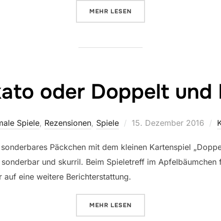
ÜBER „LET‘S GO! TO JAPAN“
MEHR
LESEN
kato oder Doppelt und 
Veröffentlicht
ale Spiele
,
Rezensionen
,
Spiele
15. Dezember 2016
am
sonderbares Päckchen mit dem kleinen Kartenspiel „Doppel
s sonderbar und skurril. Beim Spieletreff im Apfelbäumchen 
 auf eine weitere Berichterstattung.
ÜBER „FUTSCHIKATO ODER DOPP
MEHR
LESEN