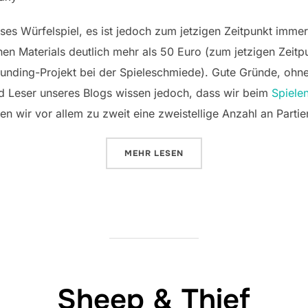
ses Würfelspiel, es ist jedoch zum jetzigen Zeitpunkt immer 
n Materials deutlich mehr als 50 Euro (zum jetzigen Zeitpun
nding-Projekt bei der Spieleschmiede). Gute Gründe, ohne
d Leser unseres Blogs wissen jedoch, dass wir beim
Spiele
en wir vor allem zu zweit eine zweistellige Anzahl an Partie
ÜBER „ROLL FOR THE GALAXY“
MEHR
LESEN
Sheep & Thief