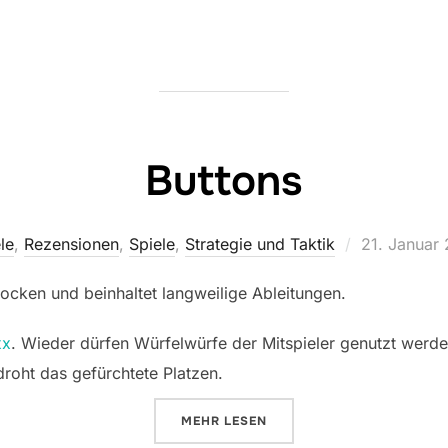
Buttons
Veröffentlic
le
,
Rezensionen
,
Spiele
,
Strategie und Taktik
21. Januar
am
trocken und beinhaltet langweilige Ableitungen.
xx
. Wieder dürfen Würfelwürfe der Mitspieler genutzt werd
droht das gefürchtete Platzen.
ÜBER „BUTTONS“
MEHR
LESEN