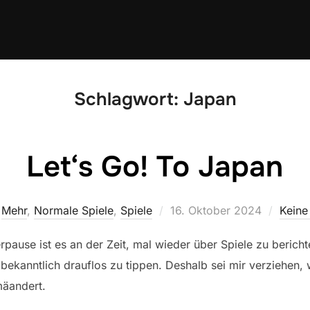
Schlagwort:
Japan
Let‘s Go! To Japan
Veröffentlicht
Mehr
,
Normale Spiele
,
Spiele
16. Oktober 2024
Keine
am
ause ist es an der Zeit, mal wieder über Spiele zu berichte
bekanntlich drauflos zu tippen. Deshalb sei mir verziehen,
äandert.