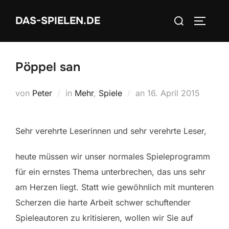
Zum
Suchen
DAS-SPIELEN.DE
Inhalt
SEITEN
nach:
springen
Pöppel san
Veröffentlicht
von
Peter
in
Mehr
,
Spiele
an
16. April 2015
am
Sehr verehrte Leserinnen und sehr verehrte Leser,
heute müssen wir unser normales Spieleprogramm
für ein ernstes Thema unterbrechen, das uns sehr
am Herzen liegt. Statt wie gewöhnlich mit munteren
Scherzen die harte Arbeit schwer schuftender
Spieleautoren zu kritisieren, wollen wir Sie auf