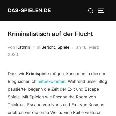
Zum
Suchen
DAS-SPIELEN.DE
Inhalt
SEITEN
nach:
springen
Kriminalistisch auf der Flucht
Veröffentlicht
von
Kathrin
in
Bericht
,
Spiele
an
18. März
am
2023
Dass wir
Krimispiele
mögen, kann man in diesem
Blog sicherlich
mitbekommen
. Während unser Blog
pausierte, begann die Zeit der Exit und Escape
Spiele. Mit Spielen wie Escape the Room von
Thinkfun, Escape von Noris und Exit von Kosmos
erlebten wir die erste Welle. Eine Reihe weiterer