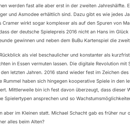
n werden fast alle aber erst in der zweiten Jahreshälfte.
erger und Asmodee erhältlich sind. Dazu gibt es wie jedes J
s Cramer wirkt sogar komplexer als auf den Spuren von Ma
 dass der deutsche Spielepreis 2016 nicht an Hans im Glück 
Freunde gewinnen und neben dem BuBu Kartenspiel die zweite
Rückblick als viel beschaulicher und konstanter als kurzfri
hten in Essen vermuten lassen. Die digitale Revolution mit
den letzten Jahren. 2016 stand wieder fest im Zeichen des
tale Rummel haben sich hingegen kooperative Spiele in den le
rt. Mittlerweile bin ich fest davon überzeugt, dass dieser W
neue Spielertypen ansprechen und so Wachstumsmöglichkeite
 aber im Kleinen statt. Michael Schacht gab es früher nur
er alles beim Alten?