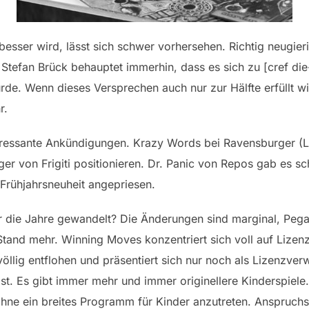
sser wird, lässt sich schwer vorhersehen. Richtig neugier
 Stefan Brück behauptet immerhin, dass es sich zu [cref d
de. Wenn dieses Versprechen auch nur zur Hälfte erfüllt wir
r.
eressante Ankündigungen. Krazy Words bei Ravensburger (La
ger von Frigiti positionieren. Dr. Panic von Repos gab es s
Frühjahrsneuheit angepriesen.
r die Jahre gewandelt? Die Änderungen sind marginal, Pega
 Stand mehr. Winning Moves konzentriert sich voll auf Liz
öllig entflohen und präsentiert sich nur noch als Lizenzve
st. Es gibt immer mehr und immer originellere Kinderspiele
ohne ein breites Programm für Kinder anzutreten. Anspruchs