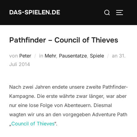
Zum
Suchen
DAS-SPIELEN.DE
Inhalt
SEITEN
nach:
springen
Pathfinder – Council of Thieves
Veröffen
von
Peter
in
Mehr
,
Pausentatze
,
Spiele
an
31.
am
Juli 2014
Nach zwei Jahren endete unsere zweite Pathfinder-
Kampagne. Die erste währte zwar länger, war aber
nur eine lose Folge von Abenteuern. Diesmal
wagten wir uns an den vorgegeben Adventure Path
„
Council of Thieves
“.