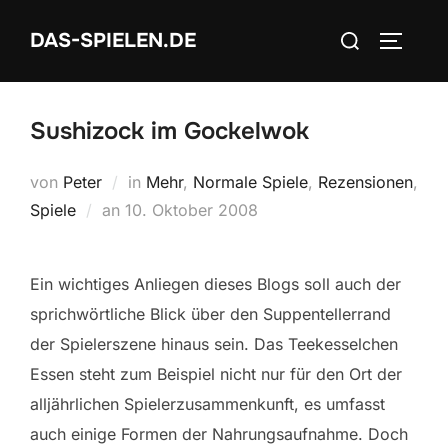
Zum
Suchen
DAS-SPIELEN.DE
Inhalt
SEITEN
nach:
springen
Sushizock im Gockelwok
von
Peter
in
Mehr
,
Normale Spiele
,
Rezensionen
,
Veröffentlicht
Spiele
an
10. Oktober 2008
am
Ein wichtiges Anliegen dieses Blogs soll auch der
sprichwörtliche Blick über den Suppentellerrand
der Spielerszene hinaus sein. Das Teekesselchen
Essen steht zum Beispiel nicht nur für den Ort der
alljährlichen Spielerzusammenkunft, es umfasst
auch einige Formen der Nahrungsaufnahme. Doch