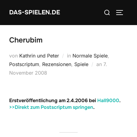
Zum
Suchen
DAS-SPIELEN.DE
Inhalt
SEITEN
nach:
springen
Cherubim
von
Kathrin und Peter
in
Normale Spiele
,
Veröffentlicht
Postscriptum
,
Rezensionen
,
Spiele
an
7.
am
November 2008
Erstveröffentlichung am 2.4.2006 bei
Hall9000
.
>>Direkt zum Postscriptum springen
.