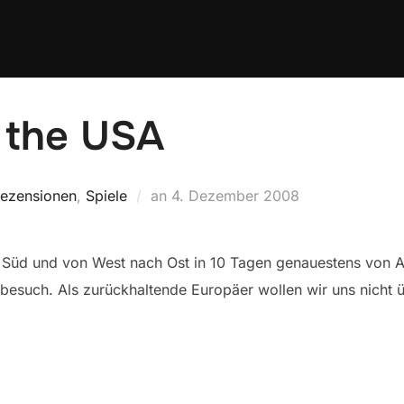
 the USA
Veröffentlicht
ezensionen
,
Spiele
an
4. Dezember 2008
am
üd und von West nach Ost in 10 Tagen genauestens von A
besuch. Als zurückhaltende Europäer wollen wir uns nicht