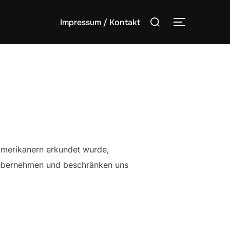
Suchen
Impressum / Kontakt
SEITENLE
nach:
merikanern erkundet wurde,
 übernehmen und beschränken uns