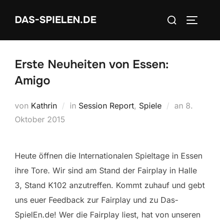
Zum
Suchen
DAS-SPIELEN.DE
Inhalt
SEITEN
nach:
springen
Erste Neuheiten von Essen:
Amigo
Veröffent
von
Kathrin
in
Session Report
,
Spiele
an
8.
am
Oktober 2015
Heute öffnen die Internationalen Spieltage in Essen
ihre Tore. Wir sind am Stand der Fairplay in Halle
3, Stand K102 anzutreffen. Kommt zuhauf und gebt
uns euer Feedback zur Fairplay und zu Das-
SpielEn.de! Wer die Fairplay liest, hat von unseren