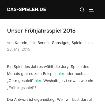
Zum
Suchen
DAS-SPIELEN.DE
Inhalt
SEITEN
nach:
springen
Unser Frühjahrsspiel 2015
Veröffe
von
Kathrin
in
Bericht
,
Sonstiges
,
Spiele
an
am
28. Mai 2015
Ein Spiel des Jahres wählt die Jury. Spiele des
Monats gibt es zum Beispiel
hier
oder auch als
„Gern gespielt“
hier
. Weshalb jetzt sowas wie ein
„Frühlingsspiel“?
Die Antwort ist eigennützig. Weil wir Lust darauf