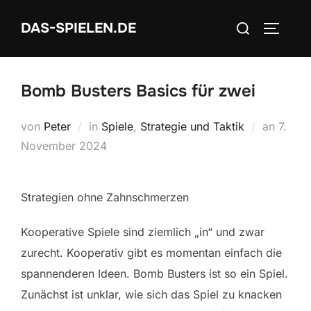
Zum
Suchen
DAS-SPIELEN.DE
Inhalt
SEITEN
nach:
springen
Bomb Busters Basics für zwei
Veröff
von
Peter
in
Spiele
,
Strategie und Taktik
an
7.
am
November 2024
Strategien ohne Zahnschmerzen
Kooperative Spiele sind ziemlich „in“ und zwar
zurecht. Kooperativ gibt es momentan einfach die
spannenderen Ideen. Bomb Busters ist so ein Spiel.
Zunächst ist unklar, wie sich das Spiel zu knacken