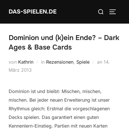
Zum
Suchen
DAS-SPIELEN.DE
Inhalt
SEITEN
nach:
springen
Dominion und (k)ein Ende? – Dark
Ages & Base Cards
Veröffentlic
von
Kathrin
in
Rezensionen
,
Spiele
an
14.
am
März 2013
Dominion ist und bleibt: Mischen, mischen,
mischen. Bei jeder neuen Erweiterung ist unser
Rhythmus gleich: Erstmal die vorgeschlagenen
Decks spielen. Das garantiert einen guten
Kennenlern-Einstieg. Partien mit neuen Karten