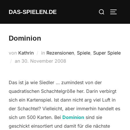
Zum
Suchen
DAS-SPIELEN.DE
Inhalt
SEITEN
nach:
springen
Dominion
von
Kathrin
in
Rezensionen
,
Spiele
,
Super Spiele
Veröffentlicht
an
30. November 2008
am
Das ist ja wie Siedler … zumindest von der
quadratischen Schachtelgröße her. Darin verbirgt
sich ein Kartenspiel. Ist dann nicht arg viel Luft in
der Schachtel? Vielleicht, aber immerhin handelt es
sich um 500 Karten. Bei
Dominion
sind sie
geschickt einsortiert und damit für die nächste