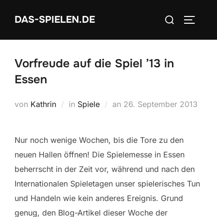
Zum
Suchen
DAS-SPIELEN.DE
Inhalt
SEITEN
nach:
springen
Vorfreude auf die Spiel ’13 in
Essen
Veröffentlicht
von
Kathrin
in
Spiele
an
26. September 2013
am
Nur noch wenige Wochen, bis die Tore zu den
neuen Hallen öffnen! Die Spielemesse in Essen
beherrscht in der Zeit vor, während und nach den
Internationalen Spieletagen unser spielerisches Tun
und Handeln wie kein anderes Ereignis. Grund
genug, den Blog-Artikel dieser Woche der