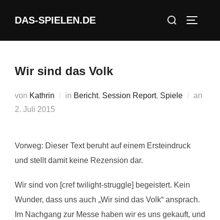
Zum
Suchen
DAS-SPIELEN.DE
Inhalt
SEITEN
nach:
springen
Wir sind das Volk
Veröf
von
Kathrin
in
Bericht
,
Session Report
,
Spiele
an
am
2. Juli 2015
Vorweg: Dieser Text beruht auf einem Ersteindruck
und stellt damit keine Rezension dar.
Wir sind von [cref twilight-struggle] begeistert. Kein
Wunder, dass uns auch „Wir sind das Volk“ ansprach.
Im Nachgang zur Messe haben wir es uns gekauft, und