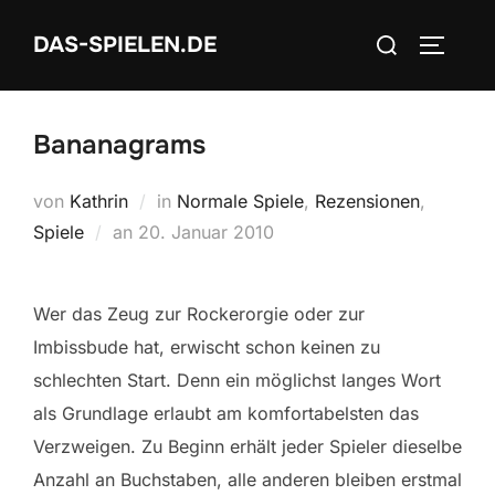
Zum
Suchen
DAS-SPIELEN.DE
Inhalt
SEITEN
nach:
springen
Bananagrams
von
Kathrin
in
Normale Spiele
,
Rezensionen
,
Veröffentlicht
Spiele
an
20. Januar 2010
am
Wer das Zeug zur Rockerorgie oder zur
Imbissbude hat, erwischt schon keinen zu
schlechten Start. Denn ein möglichst langes Wort
als Grundlage erlaubt am komfortabelsten das
Verzweigen. Zu Beginn erhält jeder Spieler dieselbe
Anzahl an Buchstaben, alle anderen bleiben erstmal