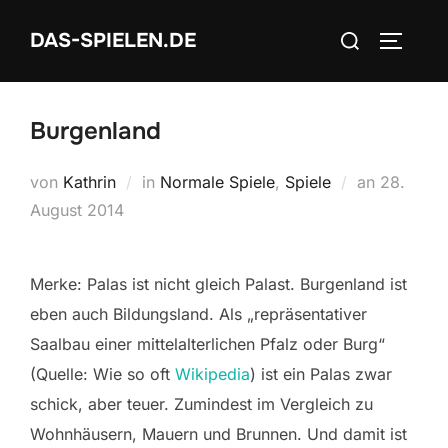
Zum
Suchen
DAS-SPIELEN.DE
Inhalt
SEITEN
nach:
springen
Burgenland
Veröffent
von
Kathrin
in
Normale Spiele
,
Spiele
an
28.
am
August 2014
Merke: Palas ist nicht gleich Palast. Burgenland ist
eben auch Bildungsland. Als „repräsentativer
Saalbau einer mittelalterlichen Pfalz oder Burg“
(Quelle: Wie so oft
Wikipedia
) ist ein Palas zwar
schick, aber teuer. Zumindest im Vergleich zu
Wohnhäusern, Mauern und Brunnen. Und damit ist