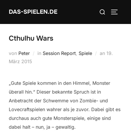
Zum
Suchen
DAS-SPIELEN.DE
Inhalt
SEITEN
nach:
springen
Cthulhu Wars
Veröffentli
von
Peter
in
Session Report
,
Spiele
an
19.
am
März 2015
„Gute Spiele kommen in den Himmel, Monster
überall hin.“ Dieser bekannte Spruch ist in
Anbetracht der Schwemme von Zombie- und
Lovecraftspielen wahrer als je zuvor. Dabei gibt es
durchaus auch gute Monsterspiele, einige sind
dabei halt – nun, ja – gewaltig.