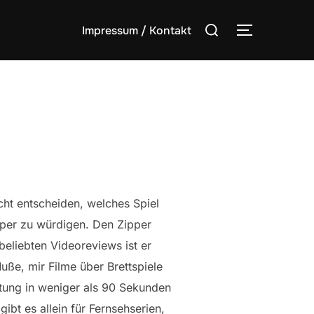
Suchen
Impressum / Kontakt
SEITENLE
nach:
cht entscheiden, welches Spiel
pper zu würdigen. Den Zipper
eliebten Videoreviews ist er
Muße, mir Filme über Brettspiele
tung in weniger als 90 Sekunden
ibt es allein für Fernsehserien,