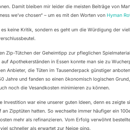
onen. Damit bleiben mir leider die meisten Beiträge von Mar
business we’ve chosen“ – um es mit den Worten von
Hyman Ro
es keine Kritik, sondern es geht um die Würdigung der viell
erschlussbeutel.
 Zip-Tütchen der Geheimtipp zur pfleglichen Spielmateria
r auf Apothekerständen in Essen konnte man sie zu Wucher
en Anbieter, die Tüten im Tausenderpack günstiger anboten
 50 Jahre und fanden so einen ökonomisch logischen Grund,
uch noch die Vesandkosten minimieren zu können.
 Investition war eine unserer guten Ideen, denn es zeigte si
an Zipptüten hatten. So wechselte immer häufiger ein 100e
sten mehr als refinanzieren. Vom Erfolg verwöhnt bestellte
viel schneller als erwartet zur Neige ging.