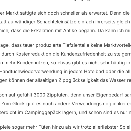
Markt sättigte sich doch schneller als erwartet. Denn die 
statt aufwändiger Schachteleinsätze einfach ihrerseits gle
 mich, dass die Eskalation mit Antike begann. Da kann ich m
age, dass teuer produzierte Tiefziehteile keine Marktvort
 durch Kostenreduktion die Kundenzufriedenheit zu steiger
n mehr Kundennutzen, so etwas gibt es nicht sehr häufig in 
Handtuchwiederverwendung in jedem Hotelbad oder die alle
en können der allseitigen Zippglückseligkeit das Wasser re
ch auf gefühlt 3000 Zipptüten, denn unser Eigenbedarf san
r. Zum Glück gibt es noch andere Verwendungsmöglichkeiten
sserdicht im Campinggepäck lagern, und schon sind es nur
ele sogar mehr Tüten hinzu als wir trotz allerliebster Spie