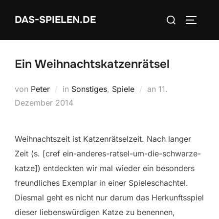
Zum
Suchen
DAS-SPIELEN.DE
Inhalt
SEITEN
nach:
springen
Ein Weihnachtskatzenrätsel
Veröffentlicht
von
Peter
in
Sonstiges
,
Spiele
an
11.
am
Dezember 2014
Weihnachtszeit ist Katzenrätselzeit. Nach langer
Zeit (s. [cref ein-anderes-ratsel-um-die-schwarze-
katze]) entdeckten wir mal wieder ein besonders
freundliches Exemplar in einer Spieleschachtel.
Diesmal geht es nicht nur darum das Herkunftsspiel
dieser liebenswürdigen Katze zu benennen,