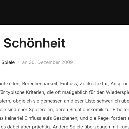
 Schönheit
Veröffentlicht
,
Spiele
an
30. Dezember 2009
am
hkeiten, Berechenbarkeit, Einfluss, Zockerfaktor, Anspruc
 für typische Kriterien, die oft maßgeblich für den Wiederspi
istern, obgleich sie gemessen an dieser Liste schwerlich ü
le sind eher Spielereien, deren Situationskomik für Erheiter
 es keinerlei Einfluss aufs Geschehen, und die Regel fordert
 es dabei aber prächtig. Andere Spiele überzeugen mit kün