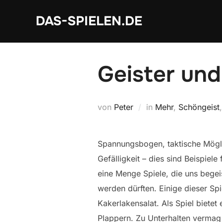
Zum
DAS-SPIELEN.DE
Inhalt
springen
Geister und
von
Peter
in
Mehr
,
Schöngeist
Spannungsbogen, taktische Möglic
Gefälligkeit – dies sind Beispiele
eine Menge Spiele, die uns bege
werden dürften. Einige dieser Spie
Kakerlakensalat. Als Spiel bietet
Plappern. Zu Unterhalten vermag