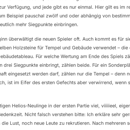
ur Verfügung, und jede gibt es nur einmal. Hier gilt es im
um Beispiel pauschal zwölf und oder abhängig von bestim
eutlich mehr Siegpunkte einbringen.
ginn überwältigt die neuen Spieler oft. Auch kommt es für s
elben Holzsteine für Tempel und Gebäude verwendet – die 
Gebäudetableau. Für welche Wertung am Ende des Spiels zäh
 drei Siegpunkte einbringt, zählen beide. Für ein Sonderpl
chaft eingesetzt werden darf, zählen nur die Tempel – denn 
gisch, ist im Eifer des ersten Gefechts aber verwirrend, wenn
gen Helios-Neulinge in der ersten Partie viel, viiiiieel, ei
Bedenkzeit. Nicht falsch verstehen bitte: Ich erkläre sehr 
 die Lust, noch neue Leute zu rekrutieren. Nach mehreren 