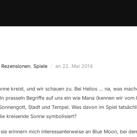
Veröffentlicht
,
Rezensionen
,
Spiele
an
22. Mai 2014
am
onne kreist, und wir schauen zu. Bei Helios … na, was mache
ln prasseln Begriffe auf uns ein wie Mana (kennen wir vom
 Sonnengott, Stadt und Tempel. Was davon im Spiel tatsächl
ie kreisende Sonne symbolisiert?
sie erinnern mich interessanterweise an Blue Moon, bei de