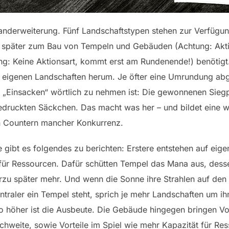
Landerweiterung. Fünf Landschaftstypen stehen zur Verfügung
 später zum Bau von Tempeln und Gebäuden (Achtung: Akti
g: Keine Aktionsart, kommt erst am Rundenende!) benötigt. D
 eigenen Landschaften herum. Je öfter eine Umrundung ab
 „Einsacken“ wörtlich zu nehmen ist: Die gewonnenen Siegp
bedruckten Säckchen. Das macht was her – und bildet eine
n Countern mancher Konkurrenz.
bt es folgendes zu berichten: Erstere entstehen auf eig
r für Ressourcen. Dafür schütten Tempel das Mana aus, des
erzu später mehr. Und wenn die Sonne ihre Strahlen auf den 
entraler ein Tempel steht, sprich je mehr Landschaften um i
o höher ist die Ausbeute. Die Gebäude hingegen bringen Vo
hweite, sowie Vorteile im Spiel wie mehr Kapazität für Res