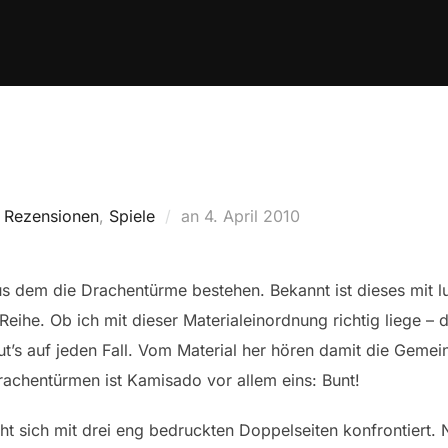
Veröffentlicht
,
Rezensionen
,
Spiele
an
4. April 2010
am
 aus dem die Drachentürme bestehen. Bekannt ist dieses mit 
Reihe. Ob ich mit dieser Materialeinordnung richtig liege – 
ut’s auf jeden Fall. Vom Material her hören damit die Geme
achentürmen ist Kamisado vor allem eins: Bunt!
eht sich mit drei eng bedruckten Doppelseiten konfrontiert.