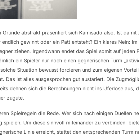
 Grunde abstrakt präsentiert sich Kamisado also. Ist damit 
r endlich gewinnt oder ein Patt entsteht? Ein klares Nein: 
gner ziehen. Irgendwann endet das Spiel somit auf jeden Fa
mlich ein Spieler nur noch einen gegnerischen Turm „aktivi
 solche Situation bewusst forcieren und zum eigenen Vorteil 
at. Das ist alles ausgesprochen gut austariert. Die Zugmögl
its dehnen sich die Berechnungen nicht ins Uferlose aus, da
uer zugute.
eren Spielregeln die Rede. Wer sich nach einigen Duellen 
 spielen. Um diese sinnvoll miteinander zu verbinden, biete
gnerische Linie erreicht, stattet den entsprechenden Turm 