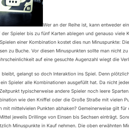
Wer an der Reihe ist, kann entweder ei
f der Spieler bis zu fünf Karten ablegen und genauso viele 
pielen einer Kombination kostet dies nun Minuspunkte: Die
en zu Buche. Vor diesen Minuspunkten sollte man nicht zu 
scheinlichkeit auf eine gesuchte Augenzahl wiegt die Verl
 bleibt, gelangt so doch Interaktion ins Spiel. Denn plötz
ein Spieler alle Kombinationen ausgefüllt hat. Da nicht jed
Zeitpunkt typischerweise andere Spieler noch leere Sparte
ination wie den Kniffel oder die Große Straße mit vielen P
it mittelvielen Punkten abhaken? Gemeinerweise gilt für d
ittel jeweils Drillinge von Einsen bis Sechsen einträgt. So
tzlich Minuspunkte in Kauf nehmen. Die oben erwähnten Min