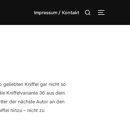
Suchen
Impressum / Kontakt
SEITENLE
nach:
o geliebten Kniffel gar nicht so
die Kniffelvariante 36 aus dem
tter der nächste Autor an den
ffel hinzu – nicht zu