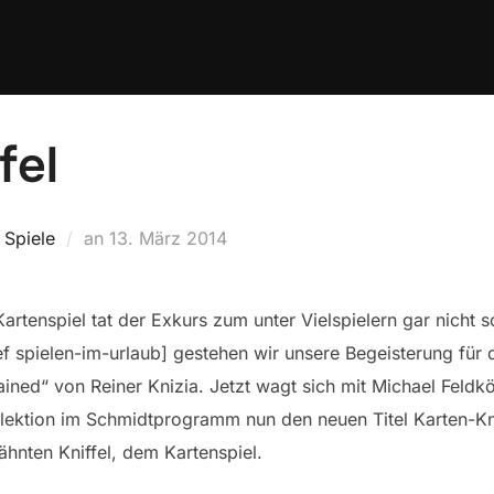
fel
Veröffentlicht
,
Spiele
an
13. März 2014
am
Kartenspiel tat der Exkurs zum unter Vielspielern gar nicht s
ef spielen-im-urlaub] gestehen wir unsere Begeisterung für 
ned“ von Reiner Knizia. Jetzt wagt sich mit Michael Feldkö
ollektion im Schmidtprogramm nun den neuen Titel Karten-Kni
hnten Kniffel, dem Kartenspiel.