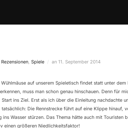
Veröffentlicht
,
Rezensionen
,
Spiele
an
11. September 2014
am
 Wühlmäuse auf unserem Spieletisch findet statt unter dem 
erkennen, muss man schon genau hinschauen. Denn für mich
tart ins Ziel. Erst als ich über die Einleitung nachdachte un
 tatsächlich: Die Rennstrecke führt auf eine Klippe hinauf, v
g ins Wasser stürzen. Das Thema hätte auch mit Touristen 
v einen größeren Niedlichkeitsfaktor!