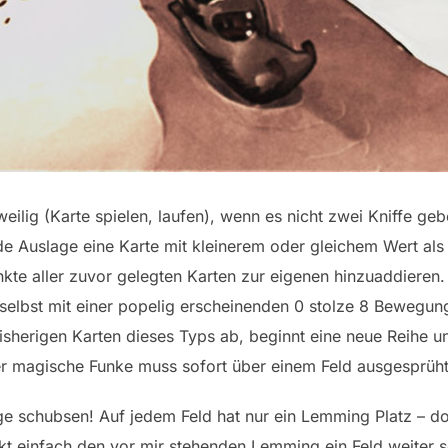
eilig (Karte spielen, laufen), wenn es nicht zwei Kniffe ge
e Auslage eine Karte mit kleinerem oder gleichem Wert als 
kte aller zuvor gelegten Karten zur eigenen hinzuaddieren.
n selbst mit einer popelig erscheinenden 0 stolze 8 Bewegu
 bisherigen Karten dieses Typs ab, beginnt eine neue Reihe u
er magische Funke muss sofort über einem Feld ausgesprüh
 schubsen! Auf jedem Feld hat nur ein Lemming Platz – do
kt einfach den vor mir stehenden Lemming ein Feld weiter 