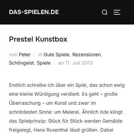
Zum
Suchen
DAS-SPIELEN.DE
Inhalt
SEITEN
nach:
springen
Prestel Kunstbox
von
Peter
in
Gute Spiele
,
Rezensionen
,
Veröffentlicht
Schöngeist
,
Spiele
an
11. Juli 2013
am
Endlich schreibe ich über ein Spiel, das schon ewig
eine kleine Würdigung verdient. Es geht – große
Überraschung – um Kunst und zwar im
schnödesten Sinne: um Malerei. Ähnlich öde klingt
das Spielprinzip: Stück für Stück werden Gemälde
freigelegt, Hans Rosenthal lässt grüßen. Dabei