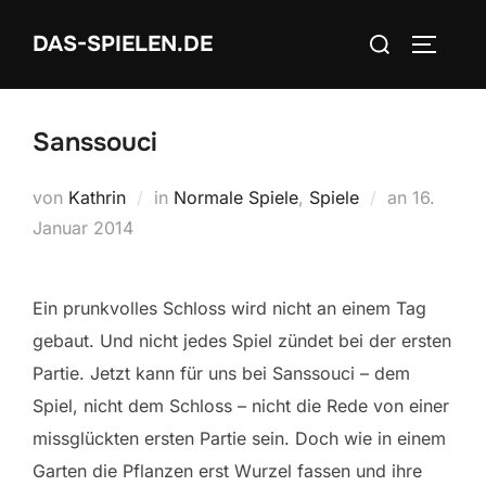
Zum
Suchen
DAS-SPIELEN.DE
Inhalt
SEITEN
nach:
springen
Sanssouci
Veröffent
von
Kathrin
in
Normale Spiele
,
Spiele
an
16.
am
Januar 2014
Ein prunkvolles Schloss wird nicht an einem Tag
gebaut. Und nicht jedes Spiel zündet bei der ersten
Partie. Jetzt kann für uns bei Sanssouci – dem
Spiel, nicht dem Schloss – nicht die Rede von einer
missglückten ersten Partie sein. Doch wie in einem
Garten die Pflanzen erst Wurzel fassen und ihre