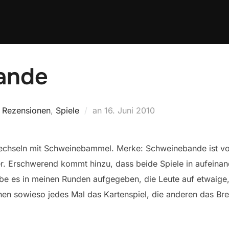
ande
Veröffentlicht
,
Rezensionen
,
Spiele
an
16. Juni 2010
am
wechseln mit Schweinebammel. Merke: Schweinebande ist vo
. Erschwerend kommt hinzu, dass beide Spiele in aufeina
habe es in meinen Runden aufgegeben, die Leute auf etwaig
en sowieso jedes Mal das Kartenspiel, die anderen das Bret