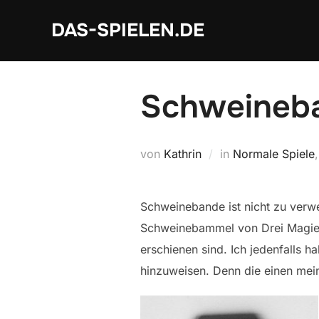
Zum
DAS-SPIELEN.DE
Inhalt
springen
Schweineb
von
Kathrin
in
Normale Spiele
Schweinebande ist nicht zu ver
Schweinebammel von Drei Magier
erschienen sind. Ich jedenfalls 
hinzuweisen. Denn die einen mein