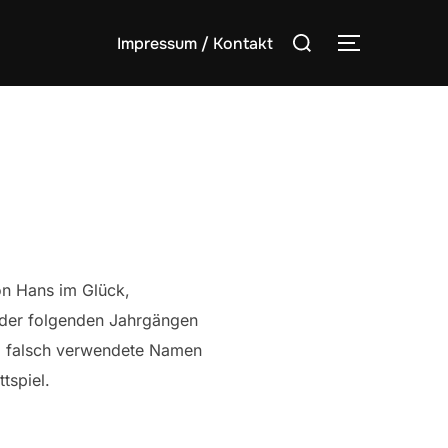
Suchen
Impressum / Kontakt
SEITENLE
nach:
n Hans im Glück,
nder folgenden Jahrgängen
e, falsch verwendete Namen
tspiel.