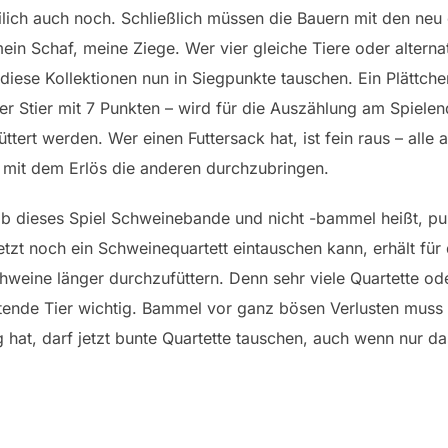
ilich auch noch. Schließlich müssen die Bauern mit den ne
ein Schaf, meine Ziege. Wer vier gleiche Tiere oder altern
diese Kollektionen nun in Siegpunkte tauschen. Ein Plättche
der Stier mit 7 Punkten – wird für die Auszählung am Spielend
tert werden. Wer einen Futtersack hat, ist fein raus – alle
mit dem Erlös die anderen durchzubringen.
b dieses Spiel Schweinebande und nicht -bammel heißt, pun
tzt noch ein Schweinequartett eintauschen kann, erhält für 
hweine länger durchzufüttern. Denn sehr viele Quartette ode
tende Tier wichtig. Bammel vor ganz bösen Verlusten muss
hat, darf jetzt bunte Quartette tauschen, auch wenn nur das 