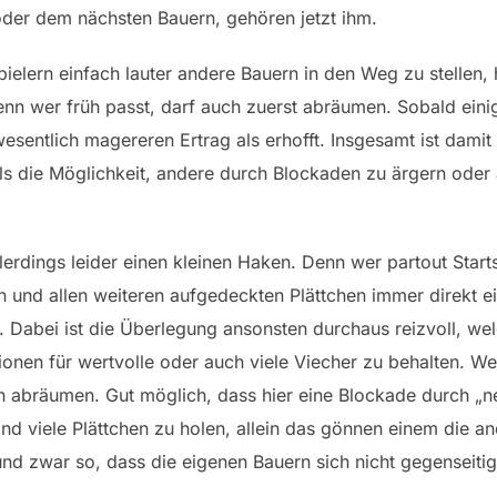
oder dem nächsten Bauern, gehören jetzt ihm.
ielern einfach lauter andere Bauern in den Weg zu stellen,
nn wer früh passt, darf auch zuerst abräumen. Sobald einig
entlich magereren Ertrag als erhofft. Insgesamt ist damit e
s die Möglichkeit, andere durch Blockaden zu ärgern oder 
lerdings leider einen kleinen Haken. Denn wer partout Start
en und allen weiteren aufgedeckten Plättchen immer direkt e
rt. Dabei ist die Überlegung ansonsten durchaus reizvoll, w
ionen für wertvolle oder auch viele Viecher zu behalten. W
en abräumen. Gut möglich, dass hier eine Blockade durch „net
nd viele Plättchen zu holen, allein das gönnen einem die an
 und zwar so, dass die eigenen Bauern sich nicht gegenseiti