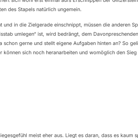
riert sich wohl erst einmal aufs Erschnippen der Glitzerste
ten des Stapels natürlich ungemein.
ht und in die Zielgerade einschnippt, müssen die anderen S
isstab umlegen“ ist, wird bedrängt, dem Davonpreschenden
a schon gerne und stellt eigene Aufgaben hinten an? So gel
er können sich noch heranarbeiten und womöglich den Sieg 
iegesgefühl meist eher aus. Liegt es daran, dass es kaum s