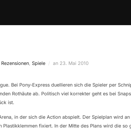
Veröffentlicht
,
Rezensionen
,
Spiele
an
23. Mai 2010
am
ogue. Bei Pony-Express duellieren sich die Spieler per Schn
rnden Rothäute ab. Politisch viel korrekter geht es bei Sna
ck ist.
Arena, in der sich die Action abspielt. Der Spielplan wird 
Plastikklemmen fixiert. In der Mitte des Plans wird die so 